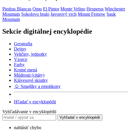
Piedras Blancas
Omu
El Pintor
Monte Velino
Hesperus
Winchester
Mountain
Sokolovo bralo
Javorový vrch
Mount Fernow
Sauk
Mountain
Sekcie digitálnej encyklopédie
Geografia
Dejiny
Veličiny, jednotky
Vzorce
Farby
Krstné mená
Múdrosti (citáty)
Klávesové skratky
☺
Smajlíky a emotikony
Hľadať v encyklopédii
Vyhľadávanie v encyklopédii
Vyhľadať v encyklopédii
nahlásiť chybu