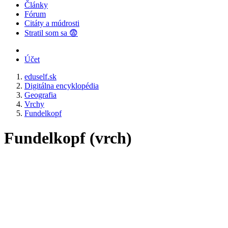
Články
Fórum
Citáty a múdrosti
Stratil som sa 😨
Účet
eduself.sk
Digitálna encyklopédia
Geografia
Vrchy
Fundelkopf
Fundelkopf (vrch)