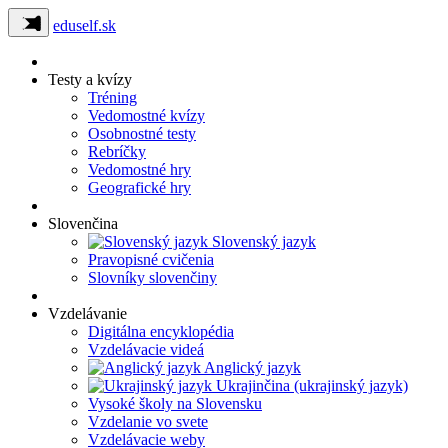
eduself.sk
Testy a kvízy
Tréning
Vedomostné kvízy
Osobnostné testy
Rebríčky
Vedomostné hry
Geografické hry
Slovenčina
Slovenský jazyk
Pravopisné cvičenia
Slovníky slovenčiny
Vzdelávanie
Digitálna encyklopédia
Vzdelávacie videá
Anglický jazyk
Ukrajinčina (ukrajinský jazyk)
Vysoké školy na Slovensku
Vzdelanie vo svete
Vzdelávacie weby