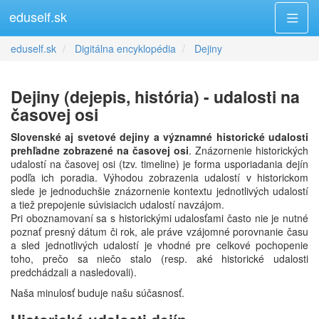
eduself.sk
eduself.sk
Digitálna encyklopédia
Dejiny
Dejiny (dejepis, história) - udalosti na
časovej osi
Slovenské aj svetové dejiny a významné historické udalosti
prehľadne zobrazené na časovej osi
. Znázornenie historických
udalostí na časovej osi (tzv. timeline) je forma usporiadania dejín
podľa ich poradia. Výhodou zobrazenia udalostí v historickom
slede je jednoduchšie znázornenie kontextu jednotlivých udalostí
a tiež prepojenie súvisiacich udalostí navzájom.
Pri oboznamovaní sa s historickými udalosťami často nie je nutné
poznať presný dátum či rok, ale práve vzájomné porovnanie času
a sled jednotlivých udalostí je vhodné pre celkové pochopenie
toho, prečo sa niečo stalo (resp. aké historické udalosti
predchádzali a nasledovali).
Naša minulosť buduje našu súčasnosť.