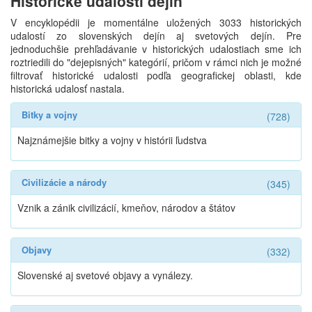
Historické udalosti dejín
V encyklopédii je momentálne uložených 3033 historických
udalostí zo slovenských dejín aj svetových dejín. Pre
jednoduchšie prehľadávanie v historických udalostiach sme ich
roztriedili do "dejepisných" kategórií, pričom v rámci nich je možné
filtrovať historické udalosti podľa geografickej oblasti, kde
historická udalosť nastala.
Bitky a vojny
(728)
Najznámejšie bitky a vojny v histórii ľudstva
Civilizácie a národy
(345)
Vznik a zánik civilizácií, kmeňov, národov a štátov
Objavy
(332)
Slovenské aj svetové objavy a vynálezy.