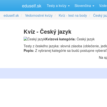
eduself.sk
Testy a kvízy
Slovenčina
Vzde
eduself.sk
Vedomostné kvízy
Kvíz - test na body
Český ja
Kvíz - Český jazyk
Kvízová kategória:
Český jazyk
Testy z českého jazyka: slovná zásoba (oblečenie, jedlo,
Popis:
Z vybranej kategórie sa budú postupne vyberať
Na sp