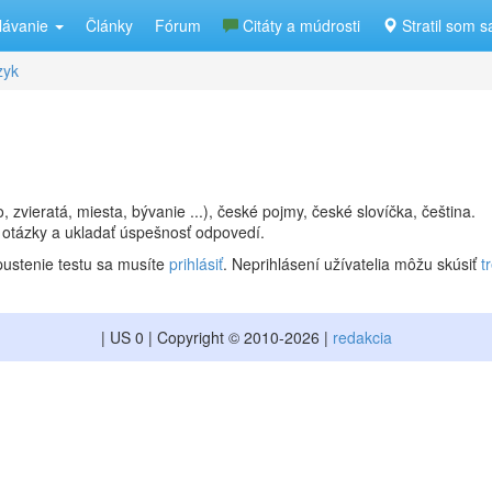
lávanie
Články
Fórum
Citáty a múdrosti
Stratil som s
zyk
 zvieratá, miesta, bývanie ...), české pojmy, české slovíčka, čeština.
 otázky a ukladať úspešnosť odpovedí.
ustenie testu sa musíte
prihlásiť
. Neprihlásení užívatelia môžu skúsiť
t
| US 0 | Copyright © 2010-2026 |
redakcia