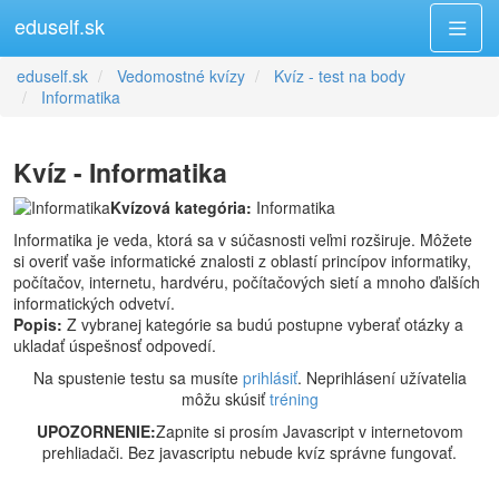
eduself.sk
eduself.sk
Vedomostné kvízy
Kvíz - test na body
Informatika
Kvíz - Informatika
Kvízová kategória:
Informatika
Informatika je veda, ktorá sa v súčasnosti veľmi rozširuje. Môžete
si overiť vaše informatické znalosti z oblastí princípov informatiky,
počítačov, internetu, hardvéru, počítačových sietí a mnoho ďalších
informatických odvetví.
Popis:
Z vybranej kategórie sa budú postupne vyberať otázky a
ukladať úspešnosť odpovedí.
Na spustenie testu sa musíte
prihlásiť
. Neprihlásení užívatelia
môžu skúsiť
tréning
UPOZORNENIE:
Zapnite si prosím Javascript v internetovom
prehliadači. Bez javascriptu nebude kvíz správne fungovať.