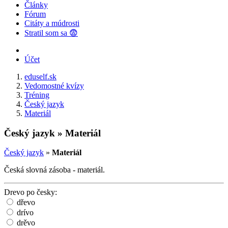
Články
Fórum
Citáty a múdrosti
Stratil som sa 😨
Účet
eduself.sk
Vedomostné kvízy
Tréning
Český jazyk
Materiál
Český jazyk » Materiál
Český jazyk
»
Materiál
Česká slovná zásoba - materiál.
Drevo po česky:
dřevo
drívo
drěvo