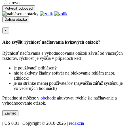
drevo
Potvrdiť odpoveď
×
Ako zvýšiť rýchlosť načítavania kvízových otázok?
Rýchlosť načítavania a vyhodnocovania otázok závisí od viacerých
faktorov, rýchlosť je vyššia v prípadoch keď:
je používateľ prihlásený
nie je aktívny žiadny softvér na blokovanie reklám (napr.
adblock)
je na stránke menej používateľov (najväčšia záťaž systému je
vo večerných hodinách)
Prípadne si môžete v
obchode
aktivovať rýchlejšie načítavanie a
vyhodnocovanie otázok.
Zavrieť
| US 0.01 | Copyright © 2010-2026 |
redakcia