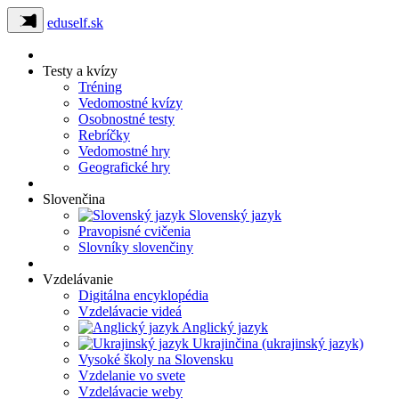
eduself.sk
Testy a kvízy
Tréning
Vedomostné kvízy
Osobnostné testy
Rebríčky
Vedomostné hry
Geografické hry
Slovenčina
Slovenský jazyk
Pravopisné cvičenia
Slovníky slovenčiny
Vzdelávanie
Digitálna encyklopédia
Vzdelávacie videá
Anglický jazyk
Ukrajinčina (ukrajinský jazyk)
Vysoké školy na Slovensku
Vzdelanie vo svete
Vzdelávacie weby