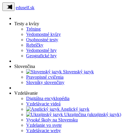
eduself.sk
Testy a kvízy
Tréning
Vedomostné kvízy
Osobnostné testy
Rebríčky
Vedomostné hry
Geografické hry
Slovenčina
Slovenský jazyk
Pravopisné cvičenia
Slovníky slovenčiny
Vzdelávanie
Digitálna encyklopédia
Vzdelávacie videá
Anglický jazyk
Ukrajinčina (ukrajinský jazyk)
Vysoké školy na Slovensku
Vzdelanie vo svete
Vzdelávacie weby