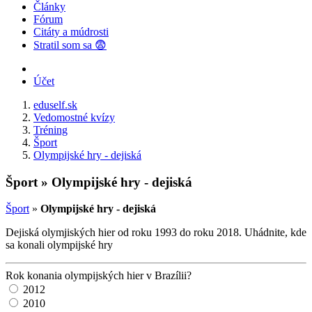
Články
Fórum
Citáty a múdrosti
Stratil som sa 😨
Účet
eduself.sk
Vedomostné kvízy
Tréning
Šport
Olympijské hry - dejiská
Šport » Olympijské hry - dejiská
Šport
»
Olympijské hry - dejiská
Dejiská olymjiských hier od roku 1993 do roku 2018. Uhádnite, kde
sa konali olympijské hry
Rok konania olympijských hier v Brazílii?
2012
2010