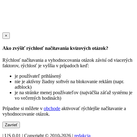
×
Ako zvýšiť rýchlosť načítavania kvízových otázok?
Rýchlosť načítavania a vyhodnocovania otázok závisí od viacerých
faktorov, rýchlosť je vyššia v prípadoch keď:
je používateľ prihlásený
nie je aktívny žiadny softvér na blokovanie reklám (napr.
adblock)
je na stránke menej používateľov (najväčšia záťaž systému je
vo večerných hodinách)
Prípadne si môžete v
obchode
aktivovať rýchlejšie načítavanie a
vyhodnocovanie otázok.
Zavrieť
| US 0.01 | Copyright © 2010-2026 |
redakcia