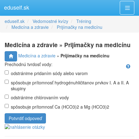
eduself.sk
eduself.sk
Vedomostné kvízy
Tréning
Medicína a zdravie
Prijímačky na medicínu
Medicína a zdravie » Prijímačky na medicínu
Medicína a zdravie
»
Prijímačky na medicínu
Prechodnú tvrdosť vody:
odstránime pridaním sódy alebo varom
spôsobuje prítomnosť hydrogénuhličitanov prvkov I. A a II. A
skupiny
odstránime chlórovaním vody
spôsobuje prítomnosť Ca (HCO3)2 a Mg (HCO3)2
Potvrdiť odpoveď