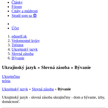
Články
Fórum
Citáty a múdrosti
Stratil som sa 😨
Účet
eduself.sk
Vedomostné kvízy
Tréning
Ukrajinský jazyk
Slovná zásoba
Bývanie
Ukrajinský jazyk » Slovná zásoba » Bývanie
Ukrajinčina
teória
Ukrajinský jazyk
»
Slovná zásoba
»
Bývanie
Ukrajinský jazyk - slovná zásoba ukrajinčiny - dom a bývanie, izby,
domácnosť.