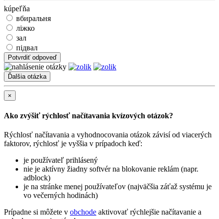
kúpeľňa
вбиральня
ліжко
зал
підвал
Potvrdiť odpoveď
×
Ako zvýšiť rýchlosť načítavania kvízových otázok?
Rýchlosť načítavania a vyhodnocovania otázok závisí od viacerých
faktorov, rýchlosť je vyššia v prípadoch keď:
je používateľ prihlásený
nie je aktívny žiadny softvér na blokovanie reklám (napr.
adblock)
je na stránke menej používateľov (najväčšia záťaž systému je
vo večerných hodinách)
Prípadne si môžete v
obchode
aktivovať rýchlejšie načítavanie a