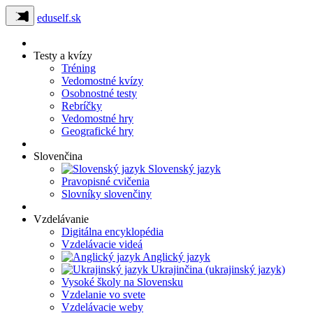
eduself.sk
Testy a kvízy
Tréning
Vedomostné kvízy
Osobnostné testy
Rebríčky
Vedomostné hry
Geografické hry
Slovenčina
Slovenský jazyk
Pravopisné cvičenia
Slovníky slovenčiny
Vzdelávanie
Digitálna encyklopédia
Vzdelávacie videá
Anglický jazyk
Ukrajinčina (ukrajinský jazyk)
Vysoké školy na Slovensku
Vzdelanie vo svete
Vzdelávacie weby