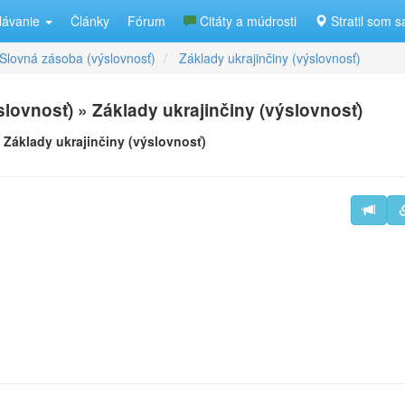
lávanie
Články
Fórum
Citáty a múdrosti
Stratil som s
Slovná zásoba (výslovnosť)
Základy ukrajinčiny (výslovnosť)
lovnosť) » Základy ukrajinčiny (výslovnosť)
»
Základy ukrajinčiny (výslovnosť)