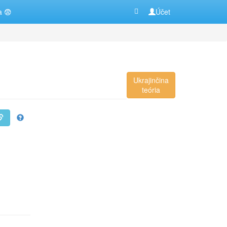
a 😨
Účet
Ukrajinčina
teória