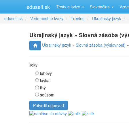
eduself.sk
Testy a kvízy
Slovenčina
Vzde
eduself.sk
Vedomostné kvízy
Tréning
Ukrajinský jazyk
Ukrajinský jazyk » Slovná zásoba (výs
Ukrajinský jazyk
»
Slovná zásoba (výslovnosť)
lieky
luhovy
lávka
liky
soúsom
Potvrdiť odpoveď