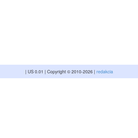
 viacerých faktorov, rýchlosť je vyššia v prípadoch keď:
ám (napr. adblock)
ťaž systému je vo večerných hodinách)
 načítavanie a vyhodnocovanie otázok.
| US 0.01 | Copyright © 2010-2026 |
redakcia