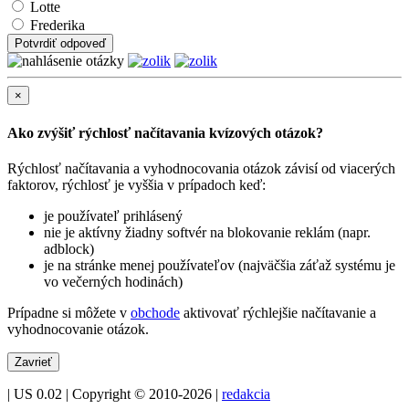
Lotte
Frederika
Potvrdiť odpoveď
×
Ako zvýšiť rýchlosť načítavania kvízových otázok?
Rýchlosť načítavania a vyhodnocovania otázok závisí od viacerých
faktorov, rýchlosť je vyššia v prípadoch keď:
je používateľ prihlásený
nie je aktívny žiadny softvér na blokovanie reklám (napr.
adblock)
je na stránke menej používateľov (najväčšia záťaž systému je
vo večerných hodinách)
Prípadne si môžete v
obchode
aktivovať rýchlejšie načítavanie a
vyhodnocovanie otázok.
Zavrieť
| US 0.02 | Copyright © 2010-2026 |
redakcia