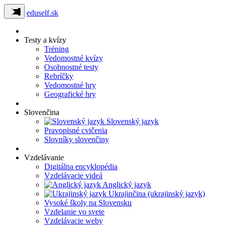
eduself.sk
Testy a kvízy
Tréning
Vedomostné kvízy
Osobnostné testy
Rebríčky
Vedomostné hry
Geografické hry
Slovenčina
Slovenský jazyk
Pravopisné cvičenia
Slovníky slovenčiny
Vzdelávanie
Digitálna encyklopédia
Vzdelávacie videá
Anglický jazyk
Ukrajinčina (ukrajinský jazyk)
Vysoké školy na Slovensku
Vzdelanie vo svete
Vzdelávacie weby