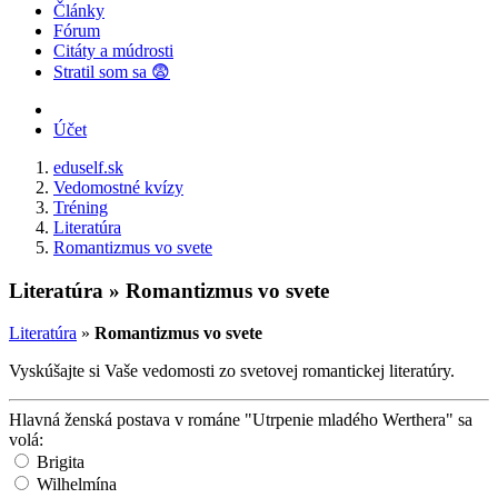
Články
Fórum
Citáty a múdrosti
Stratil som sa 😨
Účet
eduself.sk
Vedomostné kvízy
Tréning
Literatúra
Romantizmus vo svete
Literatúra » Romantizmus vo svete
Literatúra
»
Romantizmus vo svete
Vyskúšajte si Vaše vedomosti zo svetovej romantickej literatúry.
Hlavná ženská postava v románe "Utrpenie mladého Werthera" sa
volá:
Brigita
Wilhelmína