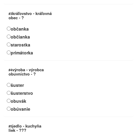
kráľovstvo - kráľovná
#3
obec - ?
občanka
občianka
starostka
primátorka
výroba - výrobca
#4
obuvníctvo - ?
šuster
šusterstvo
obuvák
obúvanie
jedlo - kuchyňa
#5
liek - ???