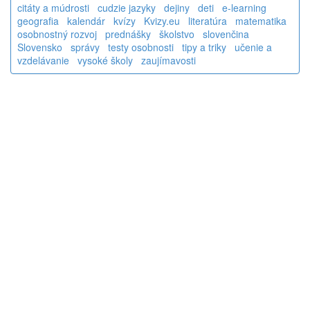
citáty a múdrosti
cudzie jazyky
dejiny
deti
e-learning
geografia
kalendár
kvízy
Kvizy.eu
literatúra
matematika
osobnostný rozvoj
prednášky
školstvo
slovenčina
Slovensko
správy
testy osobnosti
tipy a triky
učenie a
vzdelávanie
vysoké školy
zaujímavosti