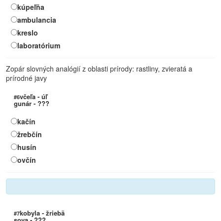
kúpeľňa
ambulancia
kreslo
laboratórium
Zopár slovných analógií z oblasti prírody: rastliny, zvieratá a
prírodné javy
včeľa - úľ
#6
gunár - ???
kačín
žrebčín
husín
ovčín
kobyla - žriebä
#7
sova - ???