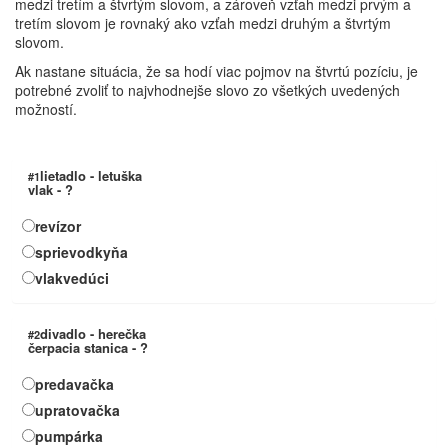
medzi tretím a štvrtým slovom, a zároveň vzťah medzi prvým a
tretím slovom je rovnaký ako vzťah medzi druhým a štvrtým
slovom.
Ak nastane situácia, že sa hodí viac pojmov na štvrtú pozíciu, je
potrebné zvoliť to najvhodnejše slovo zo všetkých uvedených
možností.
lietadlo - letuška
#1
vlak - ?
revízor
sprievodkyňa
vlakvedúci
divadlo - herečka
#2
čerpacia stanica - ?
predavačka
upratovačka
pumpárka