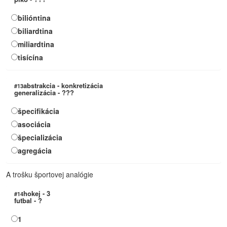
bilióntina
biliardtina
miliardtina
tisícína
abstrakcia - konkretizácia
#13
generalizácia - ???
špecifikácia
asociácia
špecializácia
agregácia
A trošku športovej analógie
hokej - 3
#14
futbal - ?
1