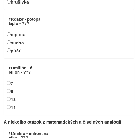
hrušivka
dážď - potopa
#10
teplo - ???
teplota
sucho
púšť
milión - 6
#11
bilión - ???
7
9
12
14
A niekoľko otázok z matematických a číselných analógií
mikro - milióntina
#12
piko - ???