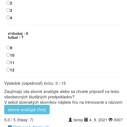
2
3
4
hokej - 6
#15
futbal - ?
9
10
11
12
Výsledok (úspešnosť) kvízu:
0
/
15
Zaujímajú vás slovné analógie alebo sa chcete pripraviť na testu
všeobecných študijných predpokladov?
V sekcii sloenských slovníkov nájdete hru na trénovanie s názvom
slovné analógie (hra)
5,0
/ 5
(hlasy:
7
)
tansy
4. 9. 2021
3007
Diskusia k článku (0)