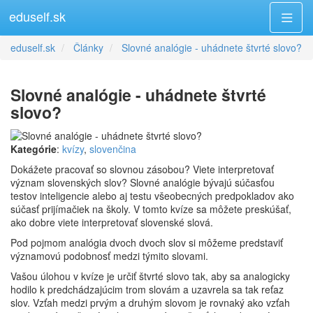
eduself.sk
eduself.sk
Články
Slovné analógie - uhádnete štvrté slovo?
Slovné analógie - uhádnete štvrté
slovo?
Kategórie
:
kvízy
,
slovenčina
Dokážete pracovať so slovnou zásobou? Viete interpretovať
význam slovenských slov? Slovné analógie bývajú súčasťou
testov inteligencie alebo aj testu všeobecných predpokladov ako
súčasť prijímačiek na školy. V tomto kvíze sa môžete preskúšať,
ako dobre viete interpretovať slovenské slová.
Pod pojmom analógia dvoch dvoch slov si môžeme predstaviť
významovú podobnosť medzi týmito slovami.
Vašou úlohou v kvíze je určiť štvrté slovo tak, aby sa analogicky
hodilo k predchádzajúcim trom slovám a uzavrela sa tak reťaz
slov. Vzťah medzi prvým a druhým slovom je rovnaký ako vzťah