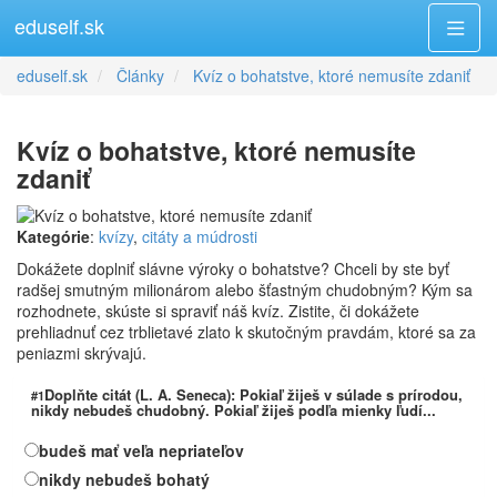
eduself.sk
eduself.sk
Články
Kvíz o bohatstve, ktoré nemusíte zdaniť
Kvíz o bohatstve, ktoré nemusíte
zdaniť
Kategórie
:
kvízy
,
citáty a múdrosti
Dokážete doplniť slávne výroky o bohatstve? Chceli by ste byť
radšej smutným milionárom alebo šťastným chudobným? Kým sa
rozhodnete, skúste si spraviť náš kvíz. Zistite, či dokážete
prehliadnuť cez trblietavé zlato k skutočným pravdám, ktoré sa za
peniazmi skrývajú.
Doplňte citát (L. A. Seneca): Pokiaľ žiješ v súlade s prírodou,
#1
nikdy nebudeš chudobný. Pokiaľ žiješ podľa mienky ľudí...
budeš mať veľa nepriateľov
nikdy nebudeš bohatý