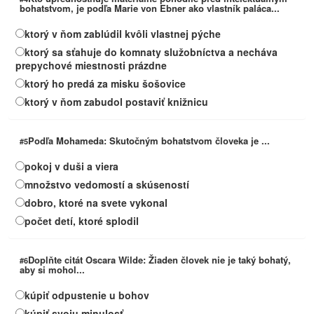
bohatstvom, je podľa Marie von Ebner ako vlastník paláca...
ktorý v ňom zablúdil kvôli vlastnej pýche
ktorý sa sťahuje do komnaty služobníctva a necháva
prepychové miestnosti prázdne
ktorý ho predá za misku šošovice
ktorý v ňom zabudol postaviť knižnicu
Podľa Mohameda: Skutočným bohatstvom človeka je ...
#5
pokoj v duši a viera
množstvo vedomostí a skúseností
dobro, ktoré na svete vykonal
počet detí, ktoré splodil
Doplňte citát Oscara Wilde: Žiaden človek nie je taký bohatý,
#6
aby si mohol...
kúpiť odpustenie u bohov
kúpiť svoju minulosť