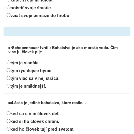
poistiť svoje šťastie
vziať svoje peniaze do hrobu
Schopenhauer tvrdil: Bohatstvo je ako morská voda. Čím
#7
viac ju človek pije...
tým je slanšia.
tým rýchlejšie hynie.
tým viac sa v nej stráca.
tým je smädnejší.
Láska je jediné bohatstvo, ktoré rastie...
#8
keď sa s ním človek delí.
keď si ho človek chráni.
keď ho človek tají pred svetom.