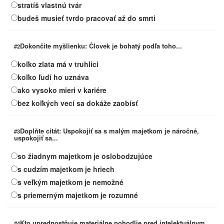
stratíš vlastnú tvár
budeš musieť tvrdo pracovať až do smrti
Dokončite myšlienku: Človek je bohatý podľa toho...
#2
koľko zlata má v truhlici
koľko ľudí ho uznáva
ako vysoko mieri v kariére
bez koľkých vecí sa dokáže zaobísť
Doplňte citát: Uspokojiť sa s malým majetkom je náročné,
#3
uspokojiť sa...
so žiadnym majetkom je oslobodzujúce
s cudzím majetkom je hriech
s veľkým majetkom je nemožné
s priemerným majetkom je rozumné
Kto uprednostňuje materiálne pohodlie pred intelektuálnym
#4