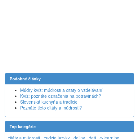
Podobné články
Múdry kvíz: múdrosti a citáty o vzdelávaní
Kvíz: poznáte označenia na potravinách?
Slovenská kuchyňa a tradície
Poznáte tieto citáty a múdrosti?
Top kategórie
citáty a múdrosti
cudzie jazyky
dejiny
deti
e-learning