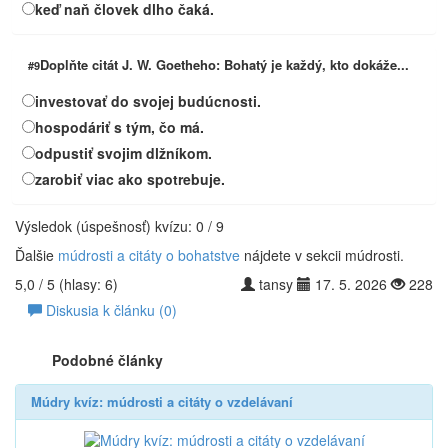
keď naň človek dlho čaká.
Doplňte citát J. W. Goetheho: Bohatý je každý, kto dokáže...
#9
investovať do svojej budúcnosti.
hospodáriť s tým, čo má.
odpustiť svojim dlžníkom.
zarobiť viac ako spotrebuje.
Výsledok (úspešnosť) kvízu:
0
/
9
Ďalšie
múdrosti a citáty o bohatstve
nájdete v sekcii múdrosti.
5,0
/ 5
(hlasy:
6
)
tansy
17. 5. 2026
228
Diskusia k článku (0)
Podobné články
Múdry kvíz: múdrosti a citáty o vzdelávaní