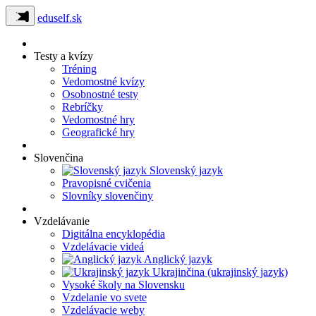
eduself.sk
Testy a kvízy
Tréning
Vedomostné kvízy
Osobnostné testy
Rebríčky
Vedomostné hry
Geografické hry
Slovenčina
Slovenský jazyk
Pravopisné cvičenia
Slovníky slovenčiny
Vzdelávanie
Digitálna encyklopédia
Vzdelávacie videá
Anglický jazyk
Ukrajinčina (ukrajinský jazyk)
Vysoké školy na Slovensku
Vzdelanie vo svete
Vzdelávacie weby