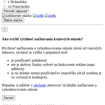
v Holandsku
vo Francúzsku
Potvrdiť odpoveď
×
Ako zvýšiť rýchlosť načítavania kvízových otázok?
Rýchlosť načítavania a vyhodnocovania otázok závisí od viacerých
faktorov, rýchlosť je vyššia v prípadoch keď:
je používateľ prihlásený
nie je aktívny žiadny softvér na blokovanie reklám (napr.
adblock)
je na stránke menej používateľov (najväčšia záťaž systému je
vo večerných hodinách)
Prípadne si môžete v
obchode
aktivovať rýchlejšie načítavanie a
vyhodnocovanie otázok.
Zavrieť