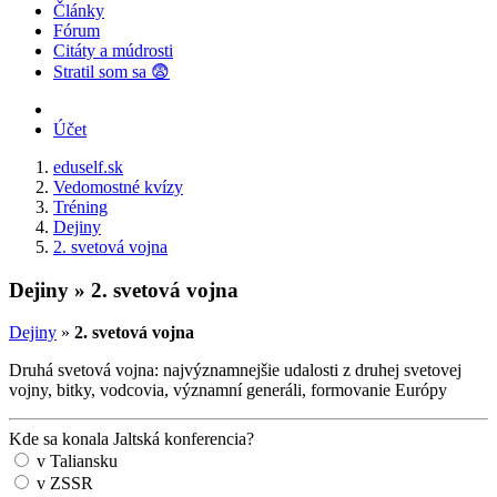
Články
Fórum
Citáty a múdrosti
Stratil som sa 😨
Účet
eduself.sk
Vedomostné kvízy
Tréning
Dejiny
2. svetová vojna
Dejiny » 2. svetová vojna
Dejiny
»
2. svetová vojna
Druhá svetová vojna: najvýznamnejšie udalosti z druhej svetovej
vojny, bitky, vodcovia, významní generáli, formovanie Európy
Kde sa konala Jaltská konferencia?
v Taliansku
v ZSSR