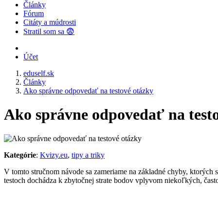
Články
Fórum
Citáty a múdrosti
Stratil som sa 😨
Účet
eduself.sk
Články
Ako správne odpovedať na testové otázky
Ako správne odpovedať na test
Kategórie
:
Kvizy.eu
,
tipy a triky
V tomto stručnom návode sa zameriame na základné chyby, ktorých sa 
testoch dochádza k zbytočnej strate bodov vplyvom niekoľkých, často