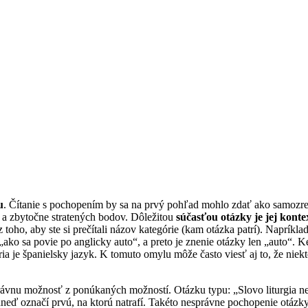
u
. Čítanie s pochopením by sa na prvý pohľad mohlo zdať ako samozrejm
í a zbytočne stratených bodov. Dôležitou
súčasťou otázky je jej konte
z toho, aby ste si prečítali názov kategórie (kam otázka patrí). Naprí
o sa povie po anglicky auto“, a preto je znenie otázky len „auto“. Ke
ória je španielsky jazyk. K tomuto omylu môže často viesť aj to, že ni
rávnu možnosť z ponúkaných možností. Otázku typu: „Slovo liturgia n
neď označí prvú, na ktorú natrafí. Takéto nesprávne pochopenie otázky 