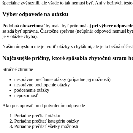
špeciálne zvýraznili, ale všade to tak nemusí byť. Ani v bežných test
Výber odpovede na otázku
Podobná
obozretnosť
by mala byť prítomná aj
pri výbere odpoved
sa zdá byť správna. Čiastočne správna (neúplná) odpoveď nemusí byť sp
je v otázke chyba).
Našim úmyslom nie je tvoriť otázky s chytákmi, ale je to bežná súčas
Najčastejšie príčiny, ktoré spôsobia zbytočnú stratu 
Stručné zhrnutie
nesprávne prečítanie otázky (prípadne jej možností)
nesprávne pochopenie otázky
podcenenie otázky
nepozornosť
Ako postupovať pred potvrdením odpovede
Poriadne prečítať otázku
Poriadne prečítať kategóriu otázky
Poriadne prečítať všetky možnosti