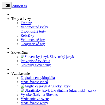
eduself.sk
Testy a kvízy
Tréning
Vedomostné kvízy
Osobnostné testy
Rebríčky
Vedomostné hry
Geografické hry
Slovenčina
Slovenský jazyk
Pravopisné cvičenia
Slovníky slovenčiny
Vzdelávanie
Digitálna encyklopédia
Vzdelávacie videá
Anglický jazyk
Ukrajinčina (ukrajinský jazyk)
Vysoké školy na Slovensku
Vzdelanie vo svete
Vzdelávacie weby