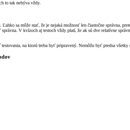
och to tak nebýva vždy.
e
. Ľahko sa môže stať, že je nejaká možnosť len čiastočne správna, pre
rávna. V kvízoch aj testoch vždy platí, že ak sú dve relatívne správne
ť testovania, na ktorú treba byť pripravený. Nemôžu byť predsa všetky
bodov