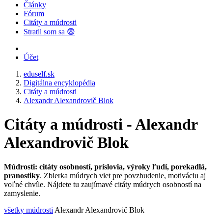
Články
Fórum
Citáty a múdrosti
Stratil som sa 😨
Účet
eduself.sk
Digitálna encyklopédia
Citáty a múdrosti
Alexandr Alexandrovič Blok
Citáty a múdrosti - Alexandr
Alexandrovič Blok
Múdrosti: citáty osobností, príslovia, výroky ľudí, porekadlá,
pranostiky
. Zbierka múdrych viet pre povzbudenie, motiváciu aj
voľné chvíle. Nájdete tu zaujímavé citáty múdrych osobností na
zamyslenie.
všetky múdrosti
Alexandr Alexandrovič Blok