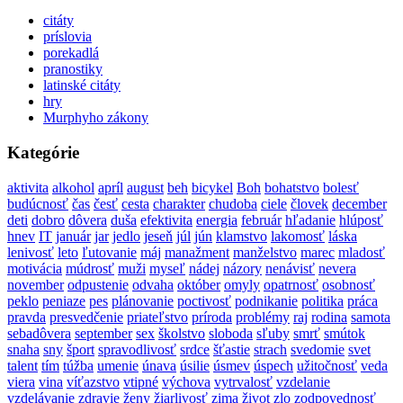
citáty
príslovia
porekadlá
pranostiky
latinské citáty
hry
Murphyho zákony
Kategórie
aktivita
alkohol
apríl
august
beh
bicykel
Boh
bohatstvo
bolesť
budúcnosť
čas
česť
cesta
charakter
chudoba
ciele
človek
december
deti
dobro
dôvera
duša
efektivita
energia
február
hľadanie
hlúposť
hnev
IT
január
jar
jedlo
jeseň
júl
jún
klamstvo
lakomosť
láska
lenivosť
leto
ľutovanie
máj
manažment
manželstvo
marec
mladosť
motivácia
múdrosť
muži
myseľ
nádej
názory
nenávisť
nevera
november
odpustenie
odvaha
október
omyly
opatrnosť
osobnosť
peklo
peniaze
pes
plánovanie
poctivosť
podnikanie
politika
práca
pravda
presvedčenie
priateľstvo
príroda
problémy
raj
rodina
samota
sebadôvera
september
sex
školstvo
sloboda
sľuby
smrť
smútok
snaha
sny
šport
spravodlivosť
srdce
šťastie
strach
svedomie
svet
talent
tím
túžba
umenie
únava
úsilie
úsmev
úspech
užitočnosť
veda
viera
vina
víťazstvo
vtipné
výchova
vytrvalosť
vzdelanie
vzdelávanie
zdravie
ženy
žiarlivosť
zima
život
zlo
zodpovednosť