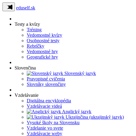
eduself.sk
Testy a kvízy
Tréning
Vedomostné kvízy
Osobnostné testy
Rebríčky
Vedomostné hry
Geografické hry
Slovenčina
Slovenský jazyk
Pravopisné cvičenia
Slovníky slovenčiny
Vzdelávanie
Digitálna encyklopédia
Vzdelávacie videá
Anglický jazyk
Ukrajinčina (ukrajinský jazyk)
Vysoké školy na Slovensku
Vzdelanie vo svete
Vzdelávacie weby