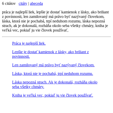
6 citátov
citáty
|
abeceda
práca je najlepší liek, lepšie je dostať kamienok z lásky, ako briliant
z povinnosti, len zamilovaný má právo byť nazývaný človekom,
láska, ktorá nie je pochabá, trpí neduhom rozumu, láska nepozná
strach, ak je dokonalá, rozháňa okolo seba všetky chmáry, kniha je
veľká vec, pokiaľ ju vie človek používať,
Práca je
najlepší liek.
Lepšie je dostať kamienok z
lásky, ako briliant z
povinnosti.
Len zamilovaný má právo
byť nazývaný človekom.
Láska, ktorá nie je
pochabá, trpí neduhom rozumu.
Láska nepozná strach.
Ak je dokonalá, rozháňa okolo
seba všetky chmáry.
Kniha je veľká vec,
pokiaľ ju vie človek používať.