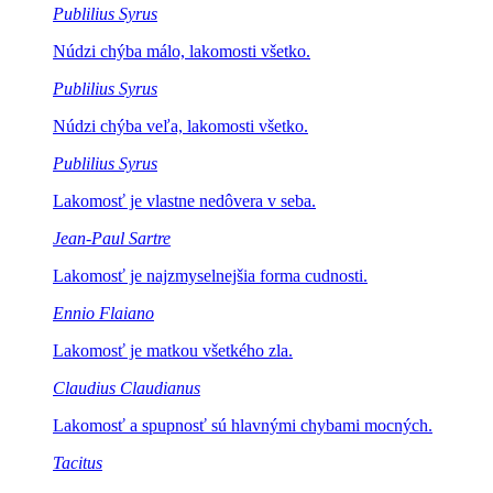
Publilius Syrus
Núdzi chýba málo,
lakomosti všetko.
Publilius Syrus
Núdzi chýba veľa,
lakomosti všetko.
Publilius Syrus
Lakomosť je vlastne
nedôvera v seba.
Jean-Paul Sartre
Lakomosť je najzmyselnejšia
forma cudnosti.
Ennio Flaiano
Lakomosť je matkou
všetkého zla.
Claudius Claudianus
Lakomosť a spupnosť sú
hlavnými chybami mocných.
Tacitus