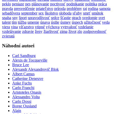
peklo
peniaze
pes
plánovanie
poctivosť
podnikanie
politika
práca
pravda
presvedčenie
priateľstvo
príroda
problémy
raj
rodina
samota
sebadôvera
september
sex
školstvo
sloboda
sľuby
smrť
smútok
snaha
sny
šport
spravodlivosť
srdce
šťastie
strach
svedomie
svet
talent
tím
túžba
umenie
únava
úsilie
úsmev
úspech
užitočnosť
veda
viera
vina
víťazstvo
vtipné
výchova
vytrvalosť
vzdelanie
vzdelávanie
zdravie
ženy
žiarlivosť
zima
život
zlo
zodpovednosť
zvieratá
Náhodní autori
Carl Sandburg
Alexis de Tocqueville
Bruce Lee
Alexandr Alexandrovič Blok
Albert Camus
Catherine Deneuve
Anke Fuchs
Carlo Franchi
Aristoteles Onasis
Alessandro Volta
Carlo Dossi
Borge Ousland
Alain