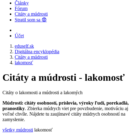
Články
Fórum
Citáty a múdrosti
Stratil som sa 😨
Účet
eduself.sk
Digitálna encyklopédia
Citáty a múdrosti
lakomosť
Citáty a múdrosti - lakomosť
Citáty o lakomosti a múdrosti a lakomých
Múdrosti: citáty osobností, príslovia, výroky ľudí, porekadlá,
pranostiky
. Zbierka múdrych viet pre povzbudenie, motiváciu aj
voľné chvíle. Nájdete tu zaujímavé citáty múdrych osobností na
zamyslenie.
všetky múdrosti
lakomosť