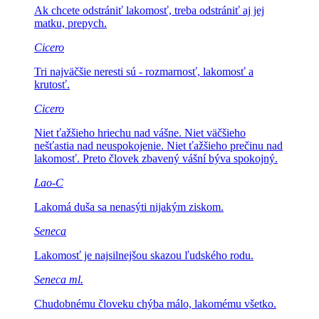
Ak chcete odstrániť lakomosť,
treba odstrániť aj jej
matku, prepych.
Cicero
Tri najväčšie neresti sú
- rozmarnosť, lakomosť a
krutosť.
Cicero
Niet ťažšieho hriechu nad vášne.
Niet väčšieho
nešťastia nad neuspokojenie. Niet ťažšieho prečinu nad
lakomosť. Preto človek zbavený vášní býva spokojný.
Lao-C
Lakomá duša sa
nenasýti nijakým ziskom.
Seneca
Lakomosť je najsilnejšou
skazou ľudského rodu.
Seneca ml.
Chudobnému človeku
chýba málo, lakomému všetko.