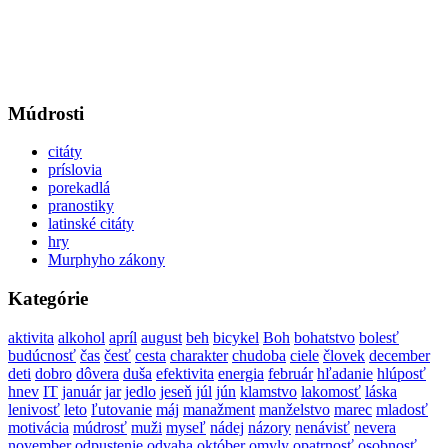
Múdrosti
citáty
príslovia
porekadlá
pranostiky
latinské citáty
hry
Murphyho zákony
Kategórie
aktivita
alkohol
apríl
august
beh
bicykel
Boh
bohatstvo
bolesť
budúcnosť
čas
česť
cesta
charakter
chudoba
ciele
človek
december
deti
dobro
dôvera
duša
efektivita
energia
február
hľadanie
hlúposť
hnev
IT
január
jar
jedlo
jeseň
júl
jún
klamstvo
lakomosť
láska
lenivosť
leto
ľutovanie
máj
manažment
manželstvo
marec
mladosť
motivácia
múdrosť
muži
myseľ
nádej
názory
nenávisť
nevera
november
odpustenie
odvaha
október
omyly
opatrnosť
osobnosť