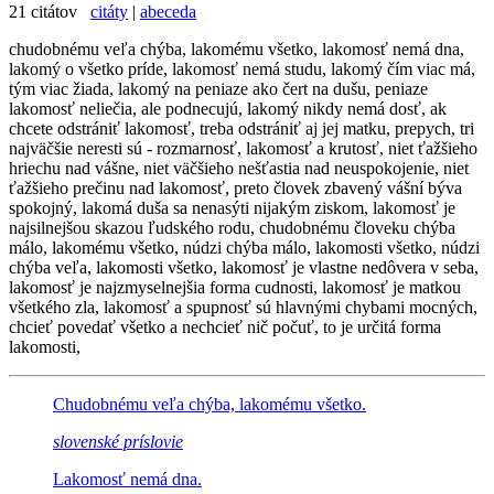
21 citátov
citáty
|
abeceda
chudobnému veľa chýba, lakomému všetko, lakomosť nemá dna,
lakomý o všetko príde, lakomosť nemá studu, lakomý čím viac má,
tým viac žiada, lakomý na peniaze ako čert na dušu, peniaze
lakomosť neliečia, ale podnecujú, lakomý nikdy nemá dosť, ak
chcete odstrániť lakomosť, treba odstrániť aj jej matku, prepych, tri
najväčšie neresti sú - rozmarnosť, lakomosť a krutosť, niet ťažšieho
hriechu nad vášne, niet väčšieho nešťastia nad neuspokojenie, niet
ťažšieho prečinu nad lakomosť, preto človek zbavený vášní býva
spokojný, lakomá duša sa nenasýti nijakým ziskom, lakomosť je
najsilnejšou skazou ľudského rodu, chudobnému človeku chýba
málo, lakomému všetko, núdzi chýba málo, lakomosti všetko, núdzi
chýba veľa, lakomosti všetko, lakomosť je vlastne nedôvera v seba,
lakomosť je najzmyselnejšia forma cudnosti, lakomosť je matkou
všetkého zla, lakomosť a spupnosť sú hlavnými chybami mocných,
chcieť povedať všetko a nechcieť nič počuť, to je určitá forma
lakomosti,
Chudobnému veľa
chýba, lakomému všetko.
slovenské príslovie
Lakomosť
nemá dna.