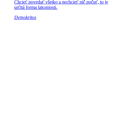
Chcieť povedať všetko a nechcieť
nič počuť, to je
určitá forma lakomosti.
Demokritos