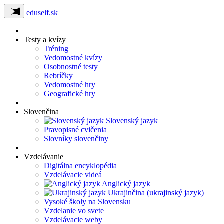
eduself.sk
Testy a kvízy
Tréning
Vedomostné kvízy
Osobnostné testy
Rebríčky
Vedomostné hry
Geografické hry
Slovenčina
Slovenský jazyk
Pravopisné cvičenia
Slovníky slovenčiny
Vzdelávanie
Digitálna encyklopédia
Vzdelávacie videá
Anglický jazyk
Ukrajinčina (ukrajinský jazyk)
Vysoké školy na Slovensku
Vzdelanie vo svete
Vzdelávacie weby