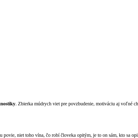
anostiky
. Zbierka múdrych viet pre povzbudenie, motiváciu aj voľné ch
du povie, niet toho vína, čo robí človeka opitým, je to on sám, kto sa op