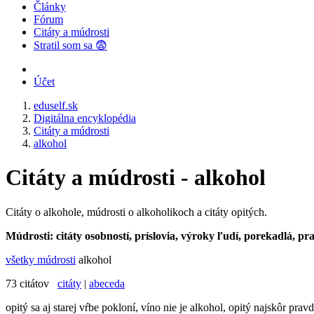
Články
Fórum
Citáty a múdrosti
Stratil som sa 😨
Účet
eduself.sk
Digitálna encyklopédia
Citáty a múdrosti
alkohol
Citáty a múdrosti - alkohol
Citáty o alkohole, múdrosti o alkoholikoch a citáty opitých.
Múdrosti: citáty osobností, príslovia, výroky ľudí, porekadlá, pr
všetky múdrosti
alkohol
73 citátov
citáty
|
abeceda
opitý sa aj starej vŕbe pokloní, víno nie je alkohol, opitý najskôr prav