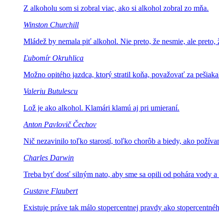
Z alkoholu som si zobral viac,
ako si alkohol zobral zo mňa.
Winston Churchill
Mládež by nemala piť alkohol.
Nie preto, že nesmie, ale preto,
Ľubomír Okruhlica
Možno opitého jazdca, ktorý
stratil koňa, považovať za pešiaka
Valeriu Butulescu
Lož je ako alkohol.
Klamári klamú aj pri umieraní.
Anton Pavlovič Čechov
Nič nezavinilo toľko starostí, toľko
chorôb a biedy, ako požíva
Charles Darwin
Treba byť dosť silným nato, aby sme sa
opili od pohára vody a 
Gustave Flaubert
Existuje práve tak málo stopercentnej
pravdy ako stopercentnéh