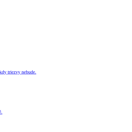
ikdy triezvy nebude.
é.