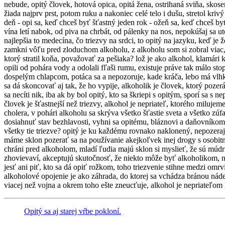
nebude, opitý človek, hotová opica, opitá žena, ostrihaná sviňa, skosen
žiada najprv prst, potom ruku a nakoniec celé telo i dušu, stretol kri
deň - opi sa, keď chceš byť šťastný jeden rok - ožeň sa, keď chceš byť
vína letí nabok, od piva na chrbát, od pálenky na nos, nepokúšaj sa ut
najlepšia to medecína, čo triezvy na srdci, to opitý na jazyku, keď je 
zamkni vôľu pred zloduchom alkoholu, z alkoholu som si zobral viac, 
ktorý stratil koňa, považovať za pešiaka? lož je ako alkohol, klamári 
opili od pohára vody a odolali fľaši rumu, existuje práve tak málo s
dospelým chlapcom, potáca sa a nepozoruje, kade kráča, lebo má vlhkú
sa dá skoncovať aj tak, že ho vypije, alkoholik je človek, ktorý poze
sa necíti nik, iba ak by bol opitý, kto sa škriepi s opitým, sporí sa s 
človek je šťastnejší než triezvy, alkohol je nepriateľ, ktorého miluje
cholera, v pohári alkoholu sa skrýva všetko šťastie sveta a všetko z
dosiahnuť stav bezhlavosti, vyhni sa opitému, bláznovi a daňovníkom, 
všetky tie triezve? opitý je ku každému rovnako naklonený, nepozeraj s
máme sklon pozerať sa na používanie akejkoľvek inej drogy s osobi
chráni pred alkoholom, mladí ľudia majú sklon si myslieť, že sú múdri
zhovievaví, akceptujú skutočnosť, že niekto môže byť alkoholikom, na
jesť ani piť, kto sa dá opiť rožkom, toho triezvenie stihne medzi omr
alkoholové opojenie je ako záhrada, do ktorej sa vchádza bránou náde
viacej než vojna a okrem toho ešte zneucťuje, alkohol je nepriateľom 
Opitý sa aj starej
vŕbe pokloní.