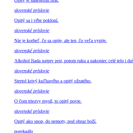
Opitý je
šialenému brat.
slovenské príslovie
Opitý sa i
vŕbe pokloní.
slovenské príslovie
Nie je korheľ, čo sa opije,
ale ten, čo veľa vypije.
slovenské príslovie
Alkohol žiada najprv prst, potom
ruku a nakoniec celé telo i du
slovenské príslovie
Stretol krivý
kuľhavého a opitý ožratého.
slovenské príslovie
O čom triezvy myslí,
to opitý povie.
slovenské príslovie
Opitý ako snop, do
nemoty, pod obraz boží.
porekadlo