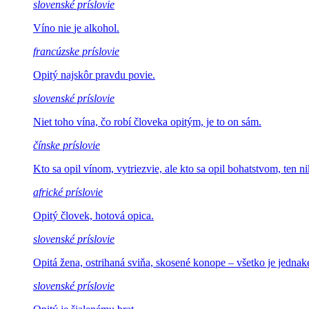
slovenské príslovie
Víno nie
je alkohol.
francúzske príslovie
Opitý najskôr
pravdu povie.
slovenské príslovie
Niet toho vína, čo robí
človeka opitým, je to on sám.
čínske príslovie
Kto sa opil vínom, vytriezvie, ale kto sa
opil bohatstvom, ten n
africké príslovie
Opitý človek,
hotová opica.
slovenské príslovie
Opitá žena, ostrihaná sviňa,
skosené konope – všetko je jednak
slovenské príslovie