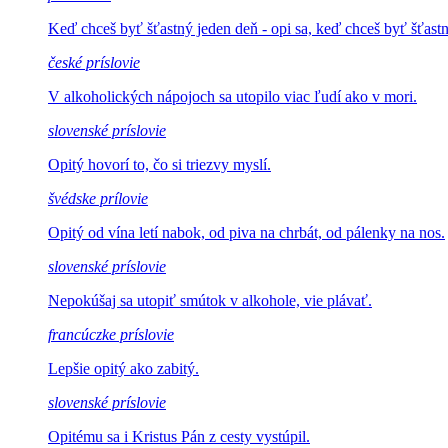
Keď chceš byť šťastný jeden deň - opi sa, keď chceš byť
šťast
české príslovie
V alkoholických nápojoch sa
utopilo viac ľudí ako v mori.
slovenské príslovie
Opitý hovorí to,
čo si triezvy myslí.
švédske prílovie
Opitý od vína letí nabok, od
piva na chrbát, od pálenky na nos.
slovenské príslovie
Nepokúšaj sa utopiť
smútok v alkohole, vie plávať.
francúczke príslovie
Lepšie opitý
ako zabitý.
slovenské príslovie
Opitému sa i Kristus
Pán z cesty vystúpil.