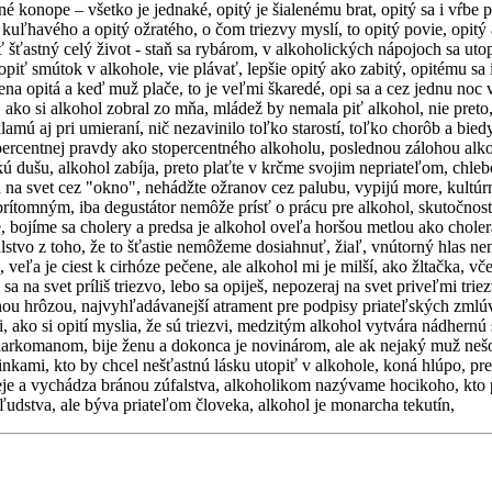
é konope – všetko je jednaké, opitý je šialenému brat, opitý sa i vŕbe po
vý kuľhavého a opitý ožratého, o čom triezvy myslí, to opitý povie, opi
 šťastný celý život - staň sa rybárom, v alkoholických nápojoch sa utopi
opiť smútok v alkohole, vie plávať, lepšie opitý ako zabitý, opitému sa 
žena opitá a keď muž plače, to je veľmi škaredé, opi sa a cez jednu noc 
ako si alkohol zobral zo mňa, mládež by nemala piť alkohol, nie preto,
klamú aj pri umieraní, nič nezavinilo toľko starostí, toľko chorôb a bie
topercentnej pravdy ako stopercentného alkoholu, poslednou zálohou alk
 dušu, alkohol zabíja, preto plaťte v krčme svojim nepriateľom, chleb
rá na svet cez "okno", nehádžte ožranov cez palubu, vypijú more, kultúr
neprítomným, iba degustátor nemôže prísť o prácu pre alkohol, skutočnosť,
me, bojíme sa cholery a predsa je alkohol oveľa horšou metlou ako chole
úfalstvo z toho, že to šťastie nemôžeme dosiahnuť, žiaľ, vnútorný hlas
veľa je ciest k cirhóze pečene, ale alkohol mi je milší, ako žltačka, vč
a na svet príliš triezvo, lebo sa opiješ, nepozeraj na svet priveľmi tri
tnou hrôzou, najvyhľadávanejší atrament pre podpisy priateľských zml
, ako si opití myslia, že sú triezvi, medzitým alkohol vytvára nádhern
rkomanom, bije ženu a dokonca je novinárom, ale ak nejaký muž nešofér
vinkami, kto by chcel nešťastnú lásku utopiť v alkohole, koná hlúpo, p
je a vychádza bránou zúfalstva, alkoholikom nazývame hocikoho, kto pij
ľudstva, ale býva priateľom človeka, alkohol je monarcha tekutín,