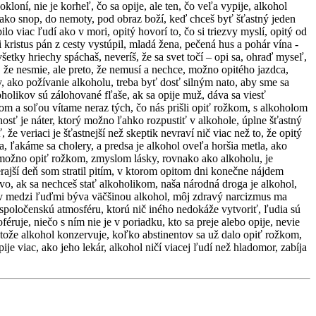
kloní, nie je korheľ, čo sa opije, ale ten, čo veľa vypije, alkohol
tý ako snop, do nemoty, pod obraz boží, keď chceš byť šťastný jeden
lo viac ľudí ako v mori, opitý hovorí to, čo si triezvy myslí, opitý od
i kristus pán z cesty vystúpil, mladá žena, pečená hus a pohár vína -
všetky hriechy spáchaš, neveríš, že sa svet točí – opi sa, ohraď myseľ,
 že nesmie, ale preto, že nemusí a nechce, možno opitého jazdca,
dy, ako požívanie alkoholu, treba byť dosť silným nato, aby sme sa
oholikov sú zálohované fľaše, ak sa opije muž, dáva sa viesť
om a soľou vítame neraz tých, čo nás prišli opiť rožkom, s alkoholom
nosť je náter, ktorý možno ľahko rozpustiť v alkohole, úplne šťastný
 že veriaci je šťastnejší než skeptik nevraví nič viac než to, že opitý
ra, ľakáme sa cholery, a predsa je alkohol oveľa horšia metla, ako
 nemožno opiť rožkom, zmyslom lásky, rovnako ako alkoholu, je
erajší deň som stratil pitím, v ktorom opitom dni konečne nájdem
ezvo, ak sa nechceš stať alkoholikom, naša národná droga je alkohol,
úv medzi ľuďmi býva väčšinou alkohol, môj zdravý narcizmus ma
ú spoločenskú atmosféru, ktorú nič iného nedokáže vytvoriť, ľudia sú
uje, niečo s ním nie je v poriadku, kto sa preje alebo opije, nevie
retože alkohol konzervuje, koľko abstinentov sa už dalo opiť rožkom,
e viac, ako jeho lekár, alkohol ničí viacej ľudí než hladomor, zabíja