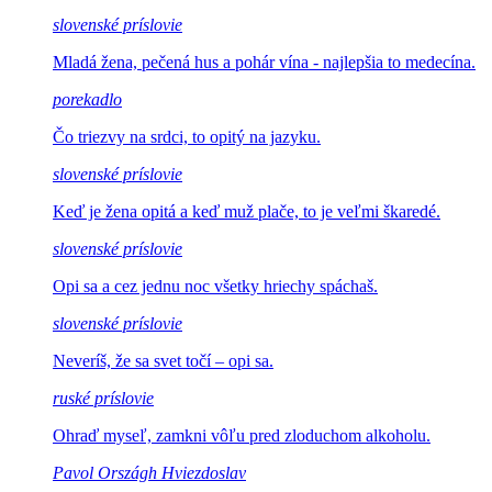
slovenské príslovie
Mladá žena, pečená hus a
pohár vína - najlepšia to medecína.
porekadlo
Čo triezvy na srdci,
to opitý na jazyku.
slovenské príslovie
Keď je žena opitá a keď
muž plače, to je veľmi škaredé.
slovenské príslovie
Opi sa a cez jednu noc
všetky hriechy spáchaš.
slovenské príslovie
Neveríš, že sa
svet točí – opi sa.
ruské príslovie
Ohraď myseľ, zamkni
vôľu pred zloduchom alkoholu.
Pavol Országh Hviezdoslav