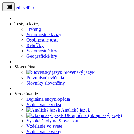
eduself.sk
Testy a kvízy
Tréning
Vedomostné kvízy
Osobnostné testy
Rebríčky
Vedomostné hry
Geografické hry
Slovenčina
Slovenský jazyk
Pravopisné cvičenia
Slovníky slovenčiny
Vzdelávanie
Digitálna encyklopédia
Vzdelávacie videá
Anglický jazyk
Ukrajinčina (ukrajinský jazyk)
Vysoké školy na Slovensku
Vzdelanie vo svete
Vzdelávacie weby