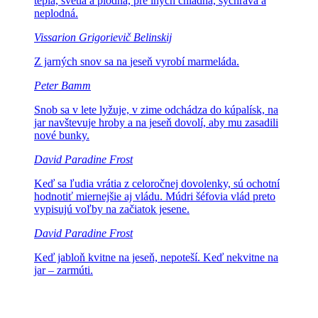
teplá, svetlá a plodná, pre iných chladná, sychravá a
neplodná.
Vissarion Grigorievič Belinskij
Z jarných snov sa na
jeseň vyrobí marmeláda.
Peter Bamm
Snob sa v lete lyžuje, v zime odchádza do kúpalísk, na
jar
navštevuje hroby a na jeseň dovolí, aby mu zasadili
nové bunky.
David Paradine Frost
Keď sa ľudia vrátia z celoročnej dovolenky, sú ochotní
hodnotiť miernejšie aj vládu.
Múdri šéfovia vlád preto
vypisujú voľby na začiatok jesene.
David Paradine Frost
Keď jabloň kvitne na jeseň, nepoteší.
Keď nekvitne na
jar – zarmúti.