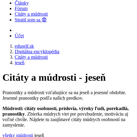
Články
Fórum
Citáty a múdrosti
Stratil som sa 😨
Účet
eduself.sk
Digitálna encyklopédia
Citáty a múdrosti
jeseň
Citáty a múdrosti - jeseň
Pranostiky a múdrosti vzťahujúce sa na jeseň a jesenné obdobie.
Jesenné pranostiky podľa našich predkov.
Múdrosti: citáty osobností, príslovia, výroky ľudí, porekadlá,
pranostiky
. Zbierka múdrych viet pre povzbudenie, motiváciu aj
voľné chvíle. Nájdete tu zaujímavé citáty múdrych osobností na
zamyslenie.
všetky múdrosti
jeseň