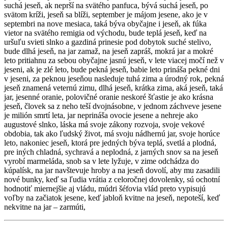
suchá jeseň, ak neprší na svätého panfuca, bývá suchá jeseň, po
svätom kríži, jeseň sa blíži, september je májom jesene, ako je v
septembri na nove mesiaca, taká býva obyčajne i jeseň, ak fúka
vietor na svätého remigia od východu, bude teplá jeseň, keď na
uršuľu svieti slnko a gazdiná prinesie pod dobytok suché stelivo,
bude dlhá jeseň, na jar zamaž, na jeseň zapráš, mokrá jar a mokré
leto pritiahnu za sebou obyčajne jasnú jeseň, v lete viacej močí než v
jeseni, ak je zlé leto, bude pekná jeseň, babie leto prináša pekné dni
v jeseni, za peknou jeseňou nasleduje tuhá zima a úrodný rok, pekná
jeseň znamená veternú zimu, dlhá jeseň, krátka zima, aká jeseň, taká
jar, jesenné oranie, polovičné oranie neskoré šťastie je ako krásna
jeseň, človek sa z neho teší dvojnásobne, v jednom záchveve jesene
je milión smrtí leta, jar neprináša ovocie jesene a nehreje ako
augustové slnko, láska má svoje zákony rozvoja, svoje vekové
obdobia, tak ako ľudský život, má svoju nádhernú jar, svoje horúce
leto, nakoniec jeseň, ktorá pre jedných býva teplá, svetlá a plodná,
pre iných chladná, sychravá a neplodná, z jarných snov sa na jeseň
vyrobí marmeláda, snob sa v lete lyžuje, v zime odchádza do
kúpalísk, na jar navštevuje hroby a na jeseň dovolí, aby mu zasadili
nové bunky, keď sa ľudia vrátia z celoročnej dovolenky, sú ochotní
hodnotiť miernejšie aj vládu, múdri šéfovia vlád preto vypisujú
voľby na začiatok jesene, keď jabloň kvitne na jeseň, nepoteší, keď
nekvitne na jar – zarmúti,