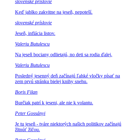
slovenské príslovie
Keď jablko zakvitne
na jeseň, nepoteší.
slovenské príslovie
Jeseň,
inflácia listov.
Valeriu Butulescu
Na jeseň bociany odlietajú,
no deti sa rodia ďalej.
Valeriu Butulescu
Posledný jesenný deň začínajú ľahké
vločky písať na
zem prvú stránku bielej knihy snehu.
Boris Filan
Burčiak patrí k jeseni,
ale nie k volantu.
Peter Gossányi
Je tu jeseň - tváre niektorých
našich politikov začínajú
žltnúť žlčou.