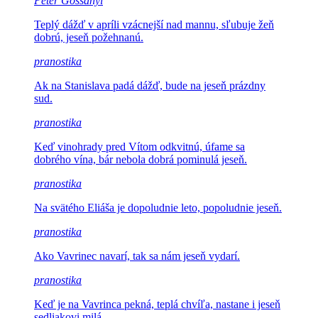
Peter Gossányi
Teplý dážď v apríli vzácnejší
nad mannu, sľubuje žeň
dobrú, jeseň požehnanú.
pranostika
Ak na Stanislava padá dážď,
bude na jeseň prázdny
sud.
pranostika
Keď vinohrady pred Vítom odkvitnú, úfame
sa
dobrého vína, bár nebola dobrá pominulá jeseň.
pranostika
Na svätého Eliáša je
dopoludnie leto, popoludnie jeseň.
pranostika
Ako Vavrinec navarí,
tak sa nám jeseň vydarí.
pranostika
Keď je na Vavrinca pekná, teplá
chvíľa, nastane i jeseň
sedliakovi milá.