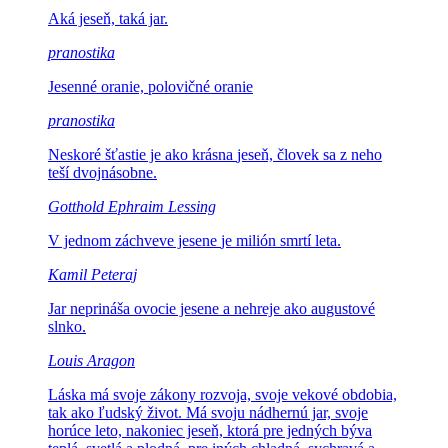
Aká jeseň,
taká jar.
pranostika
Jesenné oranie,
polovičné oranie
pranostika
Neskoré šťastie je ako krásna
jeseň, človek sa z neho
teší dvojnásobne.
Gotthold Ephraim Lessing
V jednom záchveve jesene
je milión smrtí leta.
Kamil Peteraj
Jar neprináša ovocie jesene
a nehreje ako augustové
slnko.
Louis Aragon
Láska má svoje zákony rozvoja, svoje vekové obdobia,
tak ako ľudský život.
Má svoju nádhernú jar, svoje
horúce leto, nakoniec jeseň, ktorá pre jedných býva