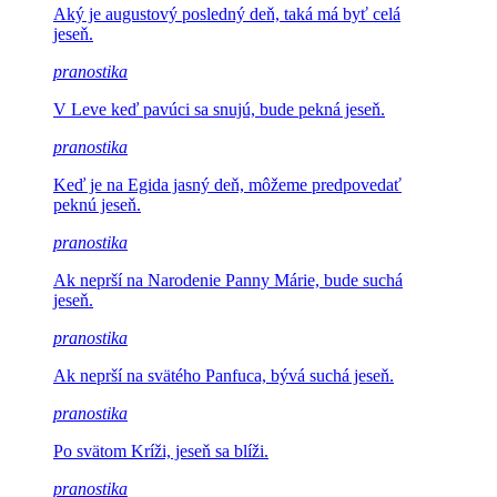
Aký je augustový posledný
deň, taká má byť celá
jeseň.
pranostika
V Leve keď pavúci sa
snujú, bude pekná jeseň.
pranostika
Keď je na Egida jasný deň,
môžeme predpovedať
peknú jeseň.
pranostika
Ak neprší na Narodenie
Panny Márie, bude suchá
jeseň.
pranostika
Ak neprší na svätého
Panfuca, bývá suchá jeseň.
pranostika
Po svätom Kríži,
jeseň sa blíži.
pranostika