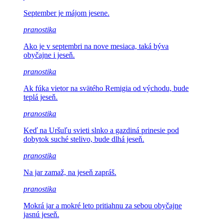
September je
májom jesene.
pranostika
Ako je v septembri na nove mesiaca,
taká býva
obyčajne i jeseň.
pranostika
Ak fúka vietor na svätého
Remigia od východu, bude
teplá jeseň.
pranostika
Keď na Uršuľu svieti slnko a gazdiná
prinesie pod
dobytok suché stelivo, bude dlhá jeseň.
pranostika
Na jar zamaž,
na jeseň zapráš.
pranostika
Mokrá jar a mokré leto pritiahnu
za sebou obyčajne
jasnú jeseň.