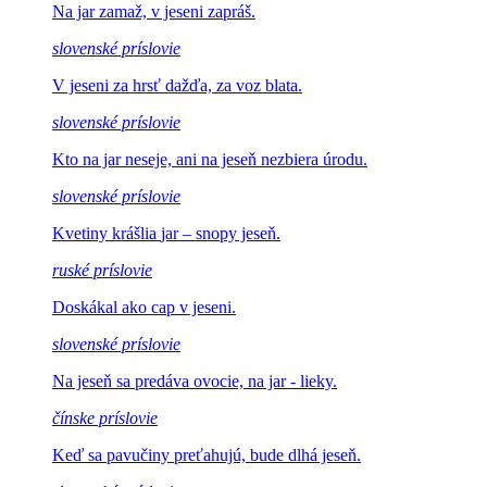
Na jar zamaž,
v jeseni zapráš.
slovenské príslovie
V jeseni za hrsť
dažďa, za voz blata.
slovenské príslovie
Kto na jar neseje, ani
na jeseň nezbiera úrodu.
slovenské príslovie
Kvetiny krášlia
jar – snopy jeseň.
ruské príslovie
Doskákal ako
cap v jeseni.
slovenské príslovie
Na jeseň sa predáva
ovocie, na jar - lieky.
čínske príslovie
Keď sa pavučiny
preťahujú, bude dlhá jeseň.