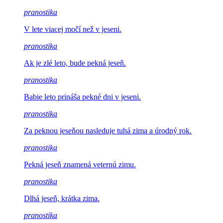
pranostika
V lete viacej
močí než v jeseni.
pranostika
Ak je zlé leto,
bude pekná jeseň.
pranostika
Babie leto prináša
pekné dni v jeseni.
pranostika
Za peknou jeseňou nasleduje
tuhá zima a úrodný rok.
pranostika
Pekná jeseň
znamená veternú zimu.
pranostika
Dlhá jeseň,
krátka zima.
pranostika