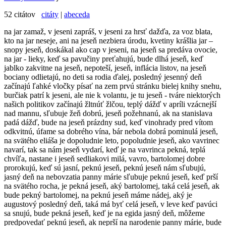
52 citátov
citáty
|
abeceda
na jar zamaž, v jeseni zapráš, v jeseni za hrsť dažďa, za voz blata,
kto na jar neseje, ani na jeseň nezbiera úrodu, kvetiny krášlia jar –
snopy jeseň, doskákal ako cap v jeseni, na jeseň sa predáva ovocie,
na jar - lieky, keď sa pavučiny preťahujú, bude dlhá jeseň, keď
jablko zakvitne na jeseň, nepoteší, jeseň, inflácia listov, na jeseň
bociany odlietajú, no deti sa rodia ďalej, posledný jesenný deň
začínajú ľahké vločky písať na zem prvú stránku bielej knihy snehu,
burčiak patrí k jeseni, ale nie k volantu, je tu jeseň - tváre niektorých
našich politikov začínajú žltnúť žlčou, teplý dážď v apríli vzácnejší
nad mannu, sľubuje žeň dobrú, jeseň požehnanú, ak na stanislava
padá dážď, bude na jeseň prázdny sud, keď vinohrady pred vítom
odkvitnú, úfame sa dobrého vína, bár nebola dobrá pominulá jeseň,
na svätého eliáša je dopoludnie leto, popoludnie jeseň, ako vavrinec
navarí, tak sa nám jeseň vydarí, keď je na vavrinca pekná, teplá
chvíľa, nastane i jeseň sedliakovi milá, vavro, bartolomej dobre
prorokujú, keď sú jasní, peknú jeseň, peknú jeseň nám sľubujú,
jasný deň na nebovzatia panny márie sľubuje peknú jeseň, keď prší
na svätého rocha, je pekná jeseň, aký bartolomej, taká celá jeseň, ak
bude pekný bartolomej, na peknú jeseň máme nádej, aký je
augustový posledný deň, taká má byť celá jeseň, v leve keď pavúci
sa snujú, bude pekná jeseň, keď je na egida jasný deň, môžeme
predpovedať peknú jeseň, ak neprší na narodenie panny márie, bude