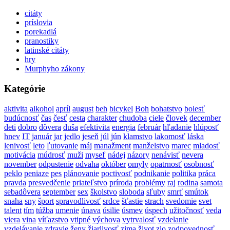
citáty
príslovia
porekadlá
pranostiky
latinské citáty
hry
Murphyho zákony
Kategórie
aktivita
alkohol
apríl
august
beh
bicykel
Boh
bohatstvo
bolesť
budúcnosť
čas
česť
cesta
charakter
chudoba
ciele
človek
december
deti
dobro
dôvera
duša
efektivita
energia
február
hľadanie
hlúposť
hnev
IT
január
jar
jedlo
jeseň
júl
jún
klamstvo
lakomosť
láska
lenivosť
leto
ľutovanie
máj
manažment
manželstvo
marec
mladosť
motivácia
múdrosť
muži
myseľ
nádej
názory
nenávisť
nevera
november
odpustenie
odvaha
október
omyly
opatrnosť
osobnosť
peklo
peniaze
pes
plánovanie
poctivosť
podnikanie
politika
práca
pravda
presvedčenie
priateľstvo
príroda
problémy
raj
rodina
samota
sebadôvera
september
sex
školstvo
sloboda
sľuby
smrť
smútok
snaha
sny
šport
spravodlivosť
srdce
šťastie
strach
svedomie
svet
talent
tím
túžba
umenie
únava
úsilie
úsmev
úspech
užitočnosť
veda
viera
vina
víťazstvo
vtipné
výchova
vytrvalosť
vzdelanie
vzdelávanie
zdravie
ženy
žiarlivosť
zima
život
zlo
zodpovednosť