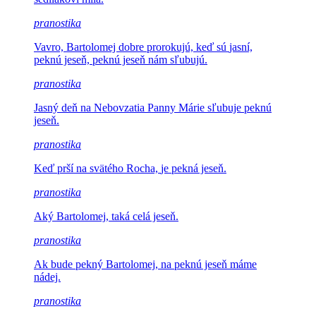
pranostika
Vavro, Bartolomej dobre prorokujú, keď sú
jasní,
peknú jeseň, peknú jeseň nám sľubujú.
pranostika
Jasný deň na Nebovzatia
Panny Márie sľubuje peknú
jeseň.
pranostika
Keď prší na svätého Rocha,
je pekná jeseň.
pranostika
Aký Bartolomej,
taká celá jeseň.
pranostika
Ak bude pekný Bartolomej,
na peknú jeseň máme
nádej.
pranostika