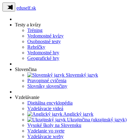
eduself.sk
Testy a kvízy
Tréning
Vedomostné kvízy
Osobnostné testy
Rebríčky
Vedomostné hry
Geografické hry
Slovenčina
Slovenský jazyk
Pravopisné cvičenia
Slovníky slovenčiny
Vzdelávanie
Digitálna encyklopédia
Vzdelávacie videá
Anglický jazyk
Ukrajinčina (ukrajinský jazyk)
Vysoké školy na Slovensku
Vzdelanie vo svete
Vzdelávacie weby