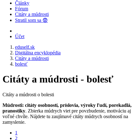
Články
Fórum
Citáty a múdrosti
Stratil som sa 😨
Účet
eduself.sk
Digitálna encyklopédia
Citáty a múdrosti
bolesť
Citáty a múdrosti - bolesť
Citáty a múdrosti o bolesti
Múdrosti: citáty osobností, príslovia, výroky ľudí, porekadlá,
pranostiky
. Zbierka múdrych viet pre povzbudenie, motiváciu aj
voľné chvíle. Nájdete tu zaujímavé citáty múdrych osobností na
zamyslenie.
1
2