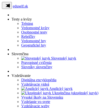
eduself.sk
Testy a kvízy
Tréning
Vedomostné kvízy
Osobnostné testy
Rebríčky
Vedomostné hry
Geografické hry
Slovenčina
Slovenský jazyk
Pravopisné cvičenia
Slovníky slovenčiny
Vzdelávanie
Digitálna encyklopédia
Vzdelávacie videá
Anglický jazyk
Ukrajinčina (ukrajinský jazyk)
Vysoké školy na Slovensku
Vzdelanie vo svete
Vzdelávacie weby