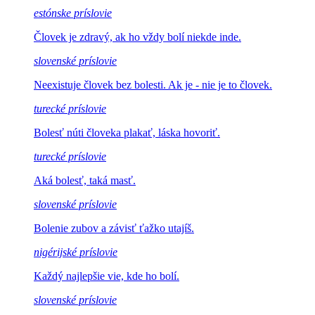
estónske príslovie
Človek je zdravý, ak
ho vždy bolí niekde inde.
slovenské príslovie
Neexistuje človek bez bolesti.
Ak je - nie je to človek.
turecké príslovie
Bolesť núti človeka
plakať, láska hovoriť.
turecké príslovie
Aká bolesť,
taká masť.
slovenské príslovie
Bolenie zubov a
závisť ťažko utajíš.
nigérijské príslovie
Každý najlepšie
vie, kde ho bolí.
slovenské príslovie