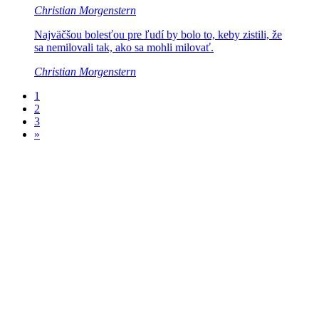
Christian Morgenstern
Najväčšou bolesťou pre ľudí by bolo to, keby
zistili, že
sa nemilovali tak, ako sa mohli milovať.
Christian Morgenstern
1
2
3
»