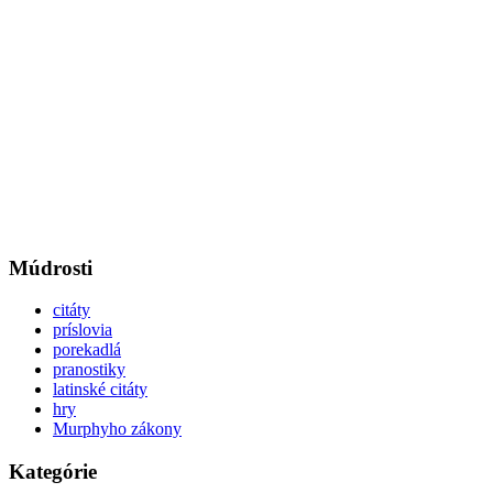
Múdrosti
citáty
príslovia
porekadlá
pranostiky
latinské citáty
hry
Murphyho zákony
Kategórie