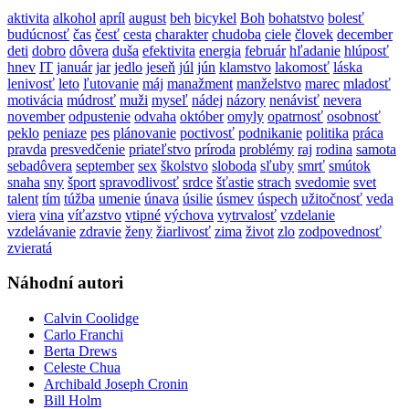
aktivita
alkohol
apríl
august
beh
bicykel
Boh
bohatstvo
bolesť
budúcnosť
čas
česť
cesta
charakter
chudoba
ciele
človek
december
deti
dobro
dôvera
duša
efektivita
energia
február
hľadanie
hlúposť
hnev
IT
január
jar
jedlo
jeseň
júl
jún
klamstvo
lakomosť
láska
lenivosť
leto
ľutovanie
máj
manažment
manželstvo
marec
mladosť
motivácia
múdrosť
muži
myseľ
nádej
názory
nenávisť
nevera
november
odpustenie
odvaha
október
omyly
opatrnosť
osobnosť
peklo
peniaze
pes
plánovanie
poctivosť
podnikanie
politika
práca
pravda
presvedčenie
priateľstvo
príroda
problémy
raj
rodina
samota
sebadôvera
september
sex
školstvo
sloboda
sľuby
smrť
smútok
snaha
sny
šport
spravodlivosť
srdce
šťastie
strach
svedomie
svet
talent
tím
túžba
umenie
únava
úsilie
úsmev
úspech
užitočnosť
veda
viera
vina
víťazstvo
vtipné
výchova
vytrvalosť
vzdelanie
vzdelávanie
zdravie
ženy
žiarlivosť
zima
život
zlo
zodpovednosť
zvieratá
Náhodní autori
Calvin Coolidge
Carlo Franchi
Berta Drews
Celeste Chua
Archibald Joseph Cronin
Bill Holm