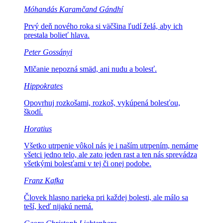
Móhandás Karamčand Gándhí
Prvý deň nového roka si väčšina
ľudí želá, aby ich
prestala bolieť hlava.
Peter Gossányi
Mlčanie nepozná
smäd, ani nudu a bolesť.
Hippokrates
Opovrhuj rozkošami, rozkoš,
vykúpená bolesťou,
škodí.
Horatius
Všetko utrpenie vôkol nás je i naším utrpením, nemáme
všetci jedno
telo, ale zato jeden rast a ten nás sprevádza
všetkými bolesťami v tej či onej podobe.
Franz Kafka
Človek hlasno narieka pri každej
bolesti, ale málo sa
teší, keď nijakú nemá.