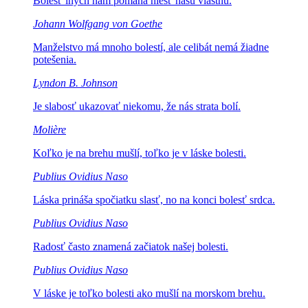
Bolesť iných nám
pomáha niesť našu vlastnú.
Johann Wolfgang von Goethe
Manželstvo má mnoho bolestí,
ale celibát nemá žiadne
potešenia.
Lyndon B. Johnson
Je slabosť ukazovať
niekomu, že nás strata bolí.
Molière
Koľko je na brehu mušlí,
toľko je v láske bolesti.
Publius Ovidius Naso
Láska prináša spočiatku
slasť, no na konci bolesť srdca.
Publius Ovidius Naso
Radosť často znamená
začiatok našej bolesti.
Publius Ovidius Naso
V láske je toľko bolesti
ako mušlí na morskom brehu.