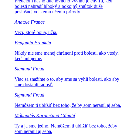
Predelom nášho duchovného vývinu je chvíľa, keď
bolesti
nahradí hlboký a pokojný smútok duše
poslušnej veľkému učeniu prírody.
Anatole France
Veci, ktoré
bolia, učia.
Benjamin Franklin
Nikdy nie sme menej chránení proti
bolesti, ako vtedy,
keď milujeme.
Sigmund Freud
Viac sa snažíme o to, aby sme sa vyhli
bolesti, ako aby
sme dosiahli radosť.
Sigmund Freud
Nemôžem ti ublížiť bez
toho, že by som neranil aj seba.
Móhandás Karamčand Gándhí
Ty a ja sme jedno.
Nemôžem ti ublížiť bez toho, žeby
som neranil aj seba.