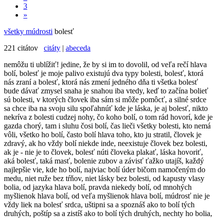
3
»
všetky múdrosti
bolesť
221 citátov
citáty
|
abeceda
nemôžu ti ublížiť! jedine, že by si im to dovolil, od veľa rečí hlava
bolí, bolesť je moje palivo existujú dva typy bolesti, bolesť, ktorá
nás zraní a bolesť, ktorá nás zmení jedného dňa ti všetka bolesť
bude dávať zmysel snaha je snahou iba vtedy, keď to začína bolieť
sú bolesti, v ktorých človek iba sám si môže pomôcť, a silné srdce
sa chce iba na svoju silu spoľahnúť kde je láska, je aj bolesť, nikto
nekríva z bolesti cudzej nohy, čo koho bolí, o tom rád hovorí, kde je
gazda chorý, tam i sluhu čosi bolí, čas lieči všetky bolesti, kto nemá
vôli, všetko ho bolí, často bolí hlava toho, kto ju stratil, človek je
zdravý, ak ho vždy bolí niekde inde, neexistuje človek bez bolesti,
ak je - nie je to človek, bolesť núti človeka plakať, láska hovoriť,
aká bolesť, taká masť, bolenie zubov a závisť ťažko utajíš, každý
najlepšie vie, kde ho bolí, najviac bolí úder bičom namočeným do
medu, niet ruže bez tŕňov, niet lásky bez bolesti, od kapusty vlasy
bolia, od jazyka hlava bolí, pravda niekedy bolí, od mnohých
myšlienok hlava bolí, od veľa myšlienok hlava bolí, múdrosť nie je
vždy liek na bolesť srdca, uštipni sa a spoznáš ako to bolí tých
druhých, poštíp sa a zistíš ako to bolí tých druhých, nechty ho bolia,