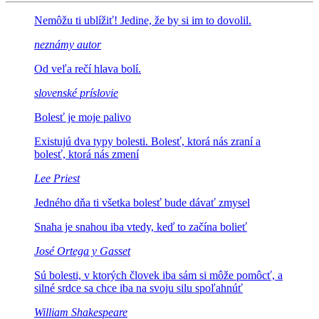
Nemôžu ti ublížiť!
Jedine, že by si im to dovolil.
neznámy autor
Od veľa rečí
hlava bolí.
slovenské príslovie
Bolesť je
moje palivo
Existujú dva typy bolesti. Bolesť,
ktorá nás zraní a
bolesť, ktorá nás zmení
Lee Priest
Jedného dňa ti všetka
bolesť bude dávať zmysel
Snaha je snahou iba vtedy,
keď to začína bolieť
José Ortega y Gasset
Sú bolesti, v ktorých človek iba sám si môže
pomôcť, a
silné srdce sa chce iba na svoju silu spoľahnúť
William Shakespeare