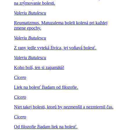
na zrýmovanie bolesti.
Valeriu Butulescu
Reumatizmus.
Matuzalema boleli kolená pri každej
zmene epochy.
Valeriu Butulescu
Z rany jedle vyteká
živica, jej voňavá bolesť.
Valeriu Butulescu
Koho bolí,
ten si zapamätá!
Cicero
Liek na bolesť
žiadam od filozofie.
Cicero
Niet takej bolesti, ktorú by
nezmenšil a nezmiernil čas.
Cicero
Od filozofie žiadam
liek na bolesť.