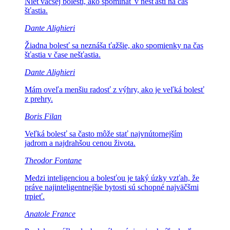
Niet väčšej bolesti, ako
spomínať v nešťastí na čas
šťastia.
Dante Alighieri
Žiadna bolesť sa neznáša ťažšie,
ako spomienky na čas
šťastia v čase nešťastia.
Dante Alighieri
Mám oveľa menšiu radosť z
výhry, ako je veľká bolesť
z prehry.
Boris Filan
Veľká bolesť sa často môže stať
najvnútornejším
jadrom a najdrahšou cenou života.
Theodor Fontane
Medzi inteligenciou a bolesťou je taký úzky vzťah, že
práve najinteligentnejšie bytosti sú schopné najväčšmi
trpieť.
Anatole France