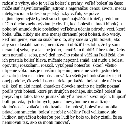
radosť z výhry, ako je veľká bolesť z prehry, veľká bolesť sa často
môže stať najvnútornejším jadrom a najdrahšou cenou života, medzi
inteligenciou a bolesťou je taký úzky vzťah, že práve
najinteligentnejšie bytosti sú schopné najväčšmi trpieť, predelom
nášho duchovného vývinu je chvíľa, keď bolesti nahradí hlboký a
pokojný smútok duše poslušnej veľkému učeniu prírody, veci, ktoré
bolia, učia, nikdy nie sme menej chránení proti bolesti, ako vtedy,
keď milujeme, viac sa snažíme o to, aby sme sa vyhli bolesti, ako
aby sme dosiahli radosť, nemôžem ti ublížiť bez toho, že by som
neranil aj seba, ty a ja sme jedno, nemôžem ti ublížiť bez toho, žeby
som neranil aj seba, prvý deň nového roka si väčšina ľudí želá, aby
ich prestala bolieť hlava, mlčanie nepozná smäd, ani nudu a bolesť,
opovrhuj rozkošami, rozkoš, vykúpená bolesťou, škodí, všetko
utrpenie vôkol nás je i naším utrpením, nemáme všetci jedno telo,
ale zato jeden rast a ten nás sprevádza všetkými bolesťami v tej či
onej podobe, človek hlasno narieka pri každej bolesti, ale málo sa
teší, keď nijakú nemá, charakter človeka možno najlepšie poznať
podľa tých bolestí, ktoré pri druhých nechápe, skutočná bolesť sa
prejaví aj u toho, kto sa ju snaží ukryť a nerušiť život iných, hlúposť
bolí! pravda, tých druhých, pamäť nevyhnutne romantizuje
skutočnosť a zatláča ju do úzadia ako bolesť, bolesť ma urobila
priateľom smiechu, bolesť nerobí z väčšiny ľudí velikánov, ale
ľudkov, najväčšou bolesťou pre ľudí by bolo to, keby zistili, že sa
nemilovali tak, ako sa mohli milovať,