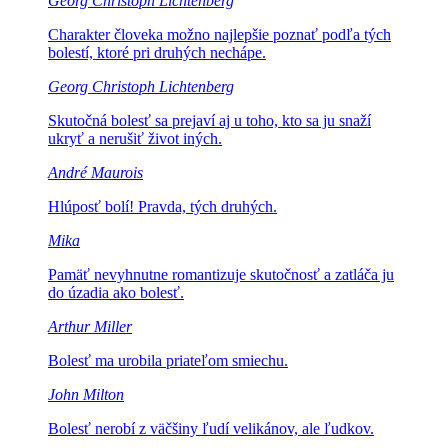
Georg Christoph Lichtenberg
Charakter človeka možno najlepšie poznať
podľa tých
bolestí, ktoré pri druhých nechápe.
Georg Christoph Lichtenberg
Skutočná bolesť sa prejaví aj u toho,
kto sa ju snaží
ukryť a nerušiť život iných.
André Maurois
Hlúposť bolí!
Pravda, tých druhých.
Mika
Pamäť nevyhnutne romantizuje skutočnosť
a zatláča ju
do úzadia ako bolesť.
Arthur Miller
Bolesť ma urobila
priateľom smiechu.
John Milton
Bolesť nerobí z väčšiny
ľudí velikánov, ale ľudkov.