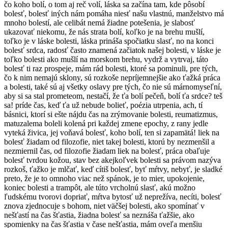
čo koho bolí, o tom aj reč volí, láska sa začína tam, kde pôsobí
bolesť, bolesť iných nám pomáha niesť našu vlastnú, manželstvo má
mnoho bolestí, ale celibát nemá žiadne potešenia, je slabosť
ukazovať niekomu, že nás strata bolí, koľko je na brehu mušlí,
toľko je v láske bolesti, láska prináša spočiatku slasť, no na konci
bolesť srdca, radosť často znamená začiatok našej bolesti, v láske je
toľko bolesti ako mušlí na morskom brehu, vydrž a vytrvaj, táto
bolesť ti raz prospeje, mám rád bolesti, ktoré sa pominuli, pre tých,
čo k nim nemajú sklony, sú rozkoše nepríjemnejšie ako ťažká práca
a bolesti, také sú aj všetky oslavy pre tých, čo nie sú márnomyseľní,
aby si sa stal prometeom, nestačí, že ťa bolí pečeň, bolí ťa srdce? teš
sa! príde čas, keď ťa už nebude bolieť, poézia utrpenia, ach, tí
básnici, ktorí si ešte nájdu čas na zrýmovanie bolesti, reumatizmus,
matuzalema boleli kolená pri každej zmene epochy, z rany jedle
vyteká živica, jej voňavá bolesť, koho bolí, ten si zapamätá! liek na
bolesť žiadam od filozofie, niet takej bolesti, ktorú by nezmenšil a
nezmiernil čas, od filozofie žiadam liek na bolesť, práca obaľuje
bolesť tvrdou kožou, stav bez akejkoľvek bolesti sa právom nazýva
rozkoš, ťažko je mlčať, keď cítiš bolesť, byť mŕtvy, nebyť, je sladké
preto, že je to omnoho viac než spánok, je to mier, upokojenie,
koniec bolesti a trampôt, ale túto vrcholnú slasť, akú možno
ľudskému tvorovi dopriať, mŕtva bytosť už neprežíva, necíti, bolesť
znova zjednocuje s bohom, niet väčšej bolesti, ako spomínať v
nešťastí na čas šťastia, žiadna bolesť sa neznáša ťažšie, ako
spomienky na čas šťastia v čase nešťastia, mám oveľa menšiu