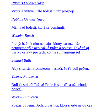
Publius Ovidius Naso
Vydrž a vytrvaj, táto
bolesť ti raz prospeje.
Publius Ovidius Naso
Mám rád bolesti,
ktoré sa pominuli.
Wilhelm Busch
Pre tých, čo k nim nemajú sklony, sú rozkoše
nepríjemnejšie ako ťažká práca a bolesti.
Také sú aj
všetky oslavy pre tých, čo nie sú márnomyseľní.
Samuel Butler
Aby si sa stal Prometeom,
nestačí, že ťa bolí pečeň.
Valeriu Butulescu
Bolí ťa srdce? Teš sa! Príde
čas, keď ťa už nebude
bolieť.
Valeriu Butulescu
Poézia utrpenia.
Ach, tí básnici, ktorí si ešte nájdu čas