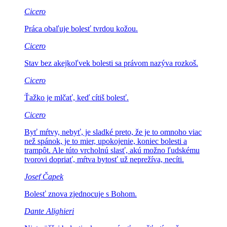
Cicero
Práca obaľuje
bolesť tvrdou kožou.
Cicero
Stav bez akejkoľvek bolesti
sa právom nazýva rozkoš.
Cicero
Ťažko je mlčať,
keď cítiš bolesť.
Cicero
Byť mŕtvy, nebyť, je sladké preto, že je to omnoho viac
než spánok, je to mier, upokojenie, koniec bolesti a
trampôt.
Ale túto vrcholnú slasť, akú možno ľudskému
tvorovi dopriať, mŕtva bytosť už neprežíva, necíti.
Josef Čapek
Bolesť znova
zjednocuje s Bohom.
Dante Alighieri