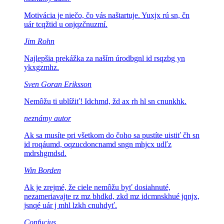
Motivácia je niečo, čo vás naštartuje.
Yuxjx rú sn, čn
uár tcqžtid u onjqzčnuzmí.
Jim Rohn
Najlepšia prekážka za naším
úrodbgnl id rsqzbg yn
ykxgzmhz.
Sven Goran Eriksson
Nemôžu ti ublížiť!
Idchmd, žd ax rh hl sn cnunkhk.
neznámy autor
Ak sa musíte pri všetkom do čoho sa pustíte uistiť
čh sn
id roqáumd, oqzucdoncnamd sngn mhjcx udľz
mdrshgmdsd.
Win Borden
Ak je zrejmé, že ciele nemôžu byť dosiahnuté,
nezameriavajte
rz mz bhdkd, zkd mz idcmnskhué jqnjx,
jsnqé uár j mhl lzkh cnuhdyť.
Confucius