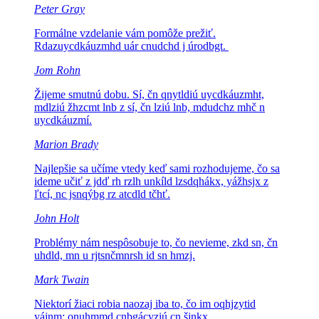
Peter Gray
Formálne vzdelanie vám pomôže prežiť.
Rdazuycdkáuzmhd uár cnudchd j úrodbgt.
Jom Rohn
Žijeme smutnú dobu.
Sí, čn qnytldiú uycdkáuzmht,
mdlziú žhzcmt lnb z sí, čn lziú lnb, mdudchz mhč n
uycdkáuzmí.
Marion Brady
Najlepšie sa učíme vtedy keď sami rozhodujeme, čo sa
ideme učiť
z jdď rh rzlh unkíld lzsdqhákx, yážhsjx z
ľtcí, nc jsnqýbg rz atcdld tčhť.
John Holt
Problémy nám nespôsobuje to, čo nevieme,
zkd sn, čn
uhdld, mn u rjtsnčmnrsh id sn hmzj.
Mark Twain
Niektorí žiaci robia naozaj iba to, čo im
oqhjzytid
yájnm: onuhmmd cnbgácyziú cn šjnkx.