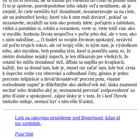
by si im to dovolil, ak sa musíte pri všetkom do čoho sa pustíte uistiť
či to je správne, pravdepodobne toho nikdy veľa nestihnete, ak je
zrejmé, že ciele nemôžu byť dosiahnuté, nezameriavajte sa na ciele,
ale na jednotlivé kroky, ktoré vás k nim mali doviezť, pokiaľ sa
nezastavíte, nezáleží na tom ako pomaly idete, počujem a zabúdam,
vidím a pamätám si, robím a rozumiem, verte si, viete totiž viac ako
si myslíte, hodnota života nespočíva v počte jeho dní, ale v tom, ako
s nimi naložíme, ,,, či budeš so svojím životom spokojný, nezávisí
od počtu tvojich rokov, ale od tvojej vôle, to kým sme, je výsledkom
toho, ako myslíme, boh pomáha tým, ktorí si pomôžu sami, to, že
niekto dosiahne nejaký úspech, je len dôkazom pre všetkých, že
ostatní ho môžu dosiahnuť tiež, džbán sa napĺňa po kvapkách,
každý, kto sa dostal tam, kde je, musel raz začať tam, kde bol, cesta
k úspechu vedie cez obrovské a odhodlané činy, génius je jedno
percento inšpirácie a deväťdesiatdeväť percent potu, vlastné
rozhodnutie uspieť je dôležitejšie ako akékoľvek iné, láska znamená
nechať toho druhého aký je, neznamená prevziať zodpovednosť za
jeho šťastie a spokojnosť, zápor lásky je v tom, že i keď človek
niekoho miluje, nemusí byť s ním ešte šťastný,
Liek na rakovinu nenájdeme pod
lhjqnrjnonl, kdan id
mz szmhdqh.
Paul Stitt