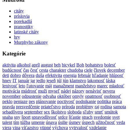
citáty
príslovia
porekadlá
pranostiky
latinské citáty
hry
Murphyho zákony
Kategórie
aktivita
alkohol
apríl
august
beh
bicykel
Boh
bohatstvo
bolesť
budúcnosť
čas
česť
cesta
charakter
chudoba
ciele
človek
december
deti
dobro
dôvera
duša
efektivita
energia
február
hľadanie
hlúposť
hnev
IT
január
jar
jedlo
jeseň
júl
jún
klamstvo
lakomosť
láska
lenivosť
leto
ľutovanie
máj
manažment
manželstvo
marec
mladosť
motivácia
múdrosť
muži
myseľ
nádej
názory
nenávisť
nevera
november
odpustenie
odvaha
október
omyly
opatrnosť
osobnosť
peklo
peniaze
pes
plánovanie
poctivosť
podnikanie
politika
práca
pravda
presvedčenie
priateľstvo
príroda
problémy
raj
rodina
samota
sebadôvera
september
sex
školstvo
sloboda
sľuby
smrť
smútok
snaha
sny
šport
spravodlivosť
srdce
šťastie
strach
svedomie
svet
talent
tím
túžba
umenie
únava
úsilie
úsmev
úspech
užitočnosť
veda
viera
vina
víťazstvo
vtipné
výchova
vytrvalosť
vzdelanie