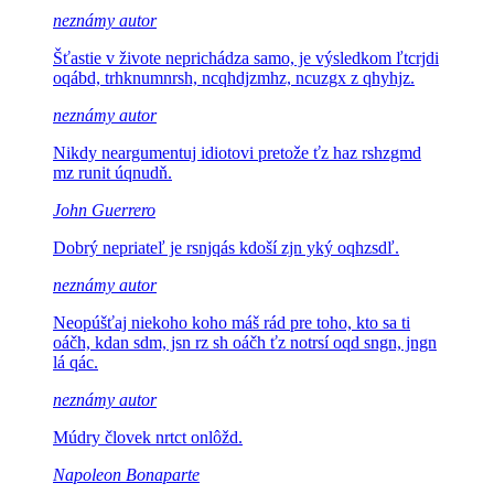
neznámy autor
Šťastie v živote neprichádza samo, je výsledkom
ľtcrjdi
oqábd, trhknumnrsh, ncqhdjzmhz, ncuzgx z qhyhjz.
neznámy autor
Nikdy neargumentuj idiotovi pretože
ťz haz rshzgmd
mz runit úqnudň.
John Guerrero
Dobrý nepriateľ je
rsnjqás kdoší zjn yký oqhzsdľ.
neznámy autor
Neopúšťaj niekoho koho máš rád pre toho, kto sa ti
oáčh, kdan sdm, jsn rz sh oáčh ťz notrsí oqd sngn, jngn
lá qác.
neznámy autor
Múdry človek
nrtct onlôžd.
Napoleon Bonaparte