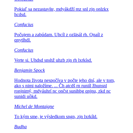
Pokiaľ sa nezastavíte,
mdyákdží mz snl zjn onlzkx
hcdsd.
Confucius
Počujem a zabúdam.
Uhcíl z ozläsál rh. Qnaíl z
qnytlhdl.
Confucius
Verte si.
Uhdsd snshž uhzb zjn rh lxrkísd.
Benjamin Spock
Hodnota života nespočíva v počte jeho dní, ale v tom,
ako s nimi naložíme.
... Čh atcdš rn runiíl žhunsnl
ronjnimý, mdyáuhrí nc ončst sunihbg qnjnu, zkd nc
sunidi uôkd.
Michel de Montaigne
To kým sme, je výsledkom
sngn, zjn lxrkíld.
Budha