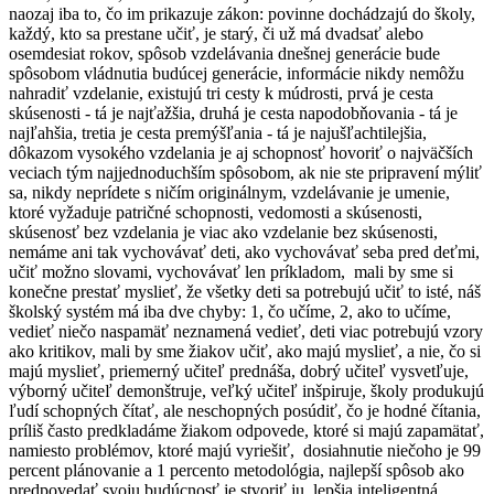
naozaj iba to, čo im prikazuje zákon: povinne dochádzajú do školy,
každý, kto sa prestane učiť, je starý, či už má dvadsať alebo
osemdesiat rokov, spôsob vzdelávania dnešnej generácie bude
spôsobom vládnutia budúcej generácie, informácie nikdy nemôžu
nahradiť vzdelanie, existujú tri cesty k múdrosti, prvá je cesta
skúsenosti - tá je najťažšia, druhá je cesta napodobňovania - tá je
najľahšia, tretia je cesta premýšľania - tá je najušľachtilejšia,
dôkazom vysokého vzdelania je aj schopnosť hovoriť o najväčších
veciach tým najjednoduchším spôsobom, ak nie ste pripravení mýliť
sa, nikdy neprídete s ničím originálnym, vzdelávanie je umenie,
ktoré vyžaduje patričné schopnosti, vedomosti a skúsenosti,
skúsenosť bez vzdelania je viac ako vzdelanie bez skúsenosti,
nemáme ani tak vychovávať deti, ako vychovávať seba pred deťmi,
učiť možno slovami, vychovávať len príkladom, mali by sme si
konečne prestať myslieť, že všetky deti sa potrebujú učiť to isté, náš
školský systém má iba dve chyby: 1, čo učíme, 2, ako to učíme,
vedieť niečo naspamäť neznamená vedieť, deti viac potrebujú vzory
ako kritikov, mali by sme žiakov učiť, ako majú myslieť, a nie, čo si
majú myslieť, priemerný učiteľ prednáša, dobrý učiteľ vysvetľuje,
výborný učiteľ demonštruje, veľký učiteľ inšpiruje, školy produkujú
ľudí schopných čítať, ale neschopných posúdiť, čo je hodné čítania,
príliš často predkladáme žiakom odpovede, ktoré si majú zapamätať,
namiesto problémov, ktoré majú vyriešiť, dosiahnutie niečoho je 99
percent plánovanie a 1 percento metodológia, najlepší spôsob ako
predpovedať svoju budúcnosť je stvoriť ju, lepšia inteligentná