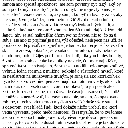
samota ako sprostá spoločnosť, nie som povinný byť taký, aký by
som podľa iných mal byť, je to ich omyl, nie moje zlyhanie, je
lepšie byť nenávidený za to, aký som, ako byť milovaný za to, aký
nie som, život je krátky, preto netreba žiť život niekoho iného,
nestaňte sa obeťou názorov, ktoré sú myšlienkou iných ľudí, aj
najhoršia hodina v tvojom živote má len 60 minút, daj každému dňu
šancu, aby sa stal najkrajším dňom tvojho života, nie to, čo sa ti
stáva, ale ako to prijímaš je nanajvýš dôležité, neúspech nás učí, že
porážka sa dá prežiť, neuspieť nie je hanba, hanba je báť sa vstať a
skúsiť to znova, pokiaľ žiješ v súlade s prírodou, nikdy nebudeš
chudobný, pokiaľ žiješ podľa mienky ľudí, nikdy nebudeš bohatý,
život je ako krabica cukríkov, nikdy neviete, čo príde najbližšie,
spravodlivosť neexistuje, to, že sme sa narodili, bolo nespravodlivé,
vyhrala jedna spermia z milióna, pokojná a sústredená myseľ, ktorá
sa nesústredí na ubližovanie druhým, je silnejšia ako ktorákoľvek
fyzická sila vo vesmíre, peniaze majú hodnotu len vtedy, ak si ich
máme čas užiť, všetci sme stvorení odolávať, to je spôsob ako
zistíme, kto vlastne sme, manažovanie času je nezmysel, čas totiž
nemôžete zmenežovať, iba vaše správanie, sme to, čo opakovane
robíme, u tých s priemernou mysľou sa veľké duše vždy stretali
s odporom, svet hľadá ľudí, ktorí dokážu niečo urobiť, nie ktorí
vedia vysvetliť, prečo niečo neurobili, či si myslíte, že to zvládnete
alebo nie, v oboch máte pravdu, zlyhávanie je dôvod, prečo som
úspešný, to, čo získate dosiahnutím vašich cieľov nie je tak dôležité
ako to, čím sa stanete, v živote dostanete to, čo chcete, ak pomôžete