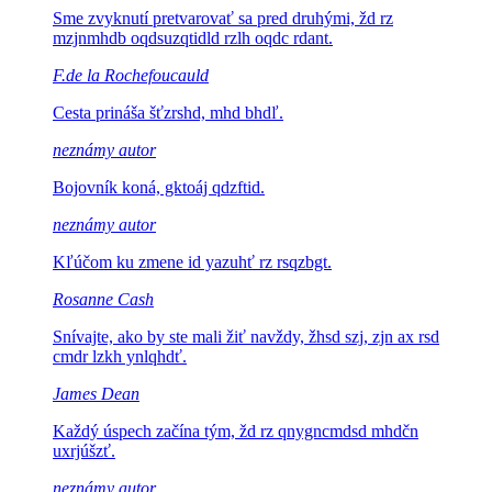
Sme zvyknutí pretvarovať sa pred druhými,
žd rz
mzjnmhdb oqdsuzqtidld rzlh oqdc rdant.
F.de la Rochefoucauld
Cesta prináša
šťzrshd, mhd bhdľ.
neznámy autor
Bojovník koná,
gktoáj qdzftid.
neznámy autor
Kľúčom ku zmene
id yazuhť rz rsqzbgt.
Rosanne Cash
Snívajte, ako by ste mali žiť navždy,
žhsd szj, zjn ax rsd
cmdr lzkh ynlqhdť.
James Dean
Každý úspech začína tým,
žd rz qnygncmdsd mhdčn
uxrjúšzť.
neznámy autor