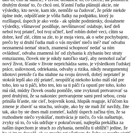
druhým dostať to, čo chcú oni, šťastní ľudia plánujú akcie, nie
výsledky, kto nevie, kam ide, nemôže sa čudovať, že príde niekde
úplne inde, odpúšťanie je vôňa fialky na podpätku, ktorý ju
rozšliapol, úspech je ako veda - ak splníte podmienky, dosiahnete
výsledky, všímavosť posilňuje, nevšímavosť oslabuje, keď deň
nebol tvoj priateľ, bol tvoj učiteľ, keď robím dobré veci, cítim sa
dobre, keď zlé, cítim sa zle, to je moja viera, ak o sebe pochybujete,
prečo by si druhí ľudia mali o vás myslieť niečo iné? mať odvahu
neznamená nemať strach, znamená schopnosť nedať sa ním
ovládnuť, odvaha znamená ísť od zlyhania k zlyhaniu bez straty
entuziazmu, človek nie je nikdy natoľko starý, aby nemohol začať
nový život, šťastie v živote neprichádza samo, je výsledkom ľudskej
práce, usilovnosti, odriekania, odvahy a rizika, nikdy neargumentuj
idiotovi pretože ťa iba stiahne na svoju úroveň, dobrý nepriateľ je
stokrát lepší ako zlý priateľ, neopúšťaj niekoho koho máš rád pre
toho, kto sa ti páči, lebo ten, kto sa ti páči ťa opustí pre toho, koho
má rád, múdry človek osudu pomôže, sme zvyknutí pretvarovať sa
pred druhými, že sa nakoniec pretvarujeme sami pred sebou, cesta
prináša šťastie, nie cieľ, bojovník koná, hlupák reaguje, kľúčom ku
zmene je zbaviť sa strachu, snívajte, ako by ste mali žiť navždy, žite
tak, ako by ste dnes mali zomrieť, každý úspech začína tým, že sa
rozhodnete niečo vyskúšať, motivácia je niečo, čo vás naštartuje,
zvyky sú to, čo vás udržuje v pokračovaní, najlepšia prekážka za
naším úspechom je strach zo zlyhania, nemôžu ti ublížiť! jedine, že