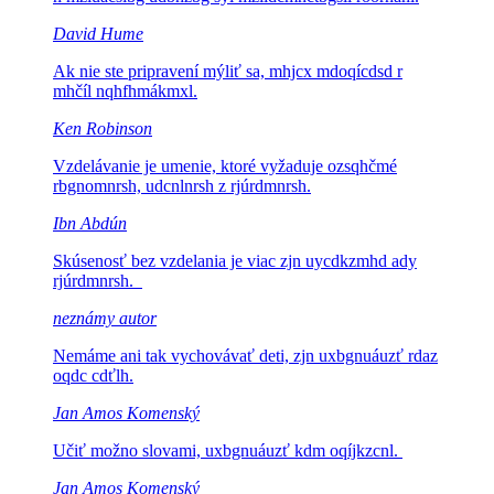
David Hume
Ak nie ste pripravení mýliť sa,
mhjcx mdoqícdsd r
mhčíl nqhfhmákmxl.
Ken Robinson
Vzdelávanie je umenie, ktoré vyžaduje
ozsqhčmé
rbgnomnrsh, udcnlnrsh z rjúrdmnrsh.
Ibn Abdún
Skúsenosť bez vzdelania je viac
zjn uycdkzmhd ady
rjúrdmnrsh.
neznámy autor
Nemáme ani tak vychovávať deti,
zjn uxbgnuáuzť rdaz
oqdc cdťlh.
Jan Amos Komenský
Učiť možno slovami,
uxbgnuáuzť kdm oqíjkzcnl.
Jan Amos Komenský