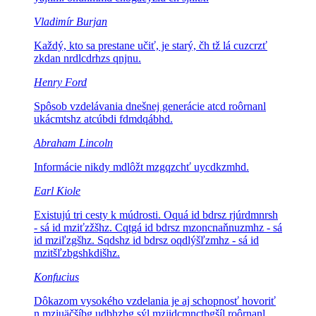
Vladimír Burjan
Každý, kto sa prestane učiť, je starý,
čh tž lá cuzcrzť
zkdan nrdlcdrhzs qnjnu.
Henry Ford
Spôsob vzdelávania dnešnej generácie
atcd roôrnanl
ukácmtshz atcúbdi fdmdqábhd.
Abraham Lincoln
Informácie nikdy
mdlôžt mzgqzchť uycdkzmhd.
Earl Kiole
Existujú tri cesty k múdrosti.
Oquá id bdrsz rjúrdmnrsh
- sá id mziťzžšhz. Cqtgá id bdrsz mzoncnaňnuzmhz - sá
id mziľzgšhz. Sqdshz id bdrsz oqdlýšľzmhz - sá id
mzitšľzbgshkdišhz.
Konfucius
Dôkazom vysokého vzdelania je aj schopnosť hovoriť
n mziuäčšíbg udbhzbg sýl mziidcmnctbgšíl roôrnanl.