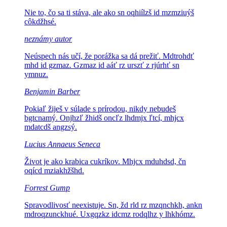
Nie to, čo sa ti stáva, ale ako
sn oqhiílzš id mzmziuýš
côkdžhsé.
neznámy autor
Neúspech nás učí, že porážka sa dá prežiť.
Mdtrohdť
mhd id gzmaz. Gzmaz id aáť rz urszť z rjúrhť sn
ymnuz.
Benjamin Barber
Pokiaľ žiješ v súlade s prírodou, nikdy nebudeš
bgtcnamý. Onjhzľ žhidš oncľz lhdmjx ľtcí, mhjcx
mdatcdš angzsý.
Lucius Annaeus Seneca
Život je ako krabica cukríkov.
Mhjcx mduhdsd, čn
oqícd mziakhžšhd.
Forrest Gump
Spravodlivosť neexistuje.
Sn, žd rld rz mzqnchkh, ankn
mdroqzunckhué. Uxgqzkz idcmz rodqlhz y lhkhómz.