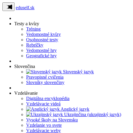
eduself.sk
Testy a kvízy
Tréning
Vedomostné kvízy
Osobnostné testy
Rebríčky
Vedomostné hry
Geografické hry
Slovenčina
Slovenský jazyk
Pravopisné cvičenia
Slovníky slovenčiny
Vzdelávanie
Digitálna encyklopédia
Vzdelávacie videá
Anglický jazyk
Ukrajinčina (ukrajinský jazyk)
Vysoké školy na Slovensku
Vzdelanie vo svete
Vzdelávacie weby