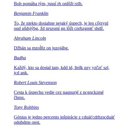
Boh pomáha tým,
jsnqí rh onlôžt rzlh.
Benjamin Franklin
To, že niekto dosiahne nejaký úspech, je len
côjzynl
oqd ušdsjýbg, žd nrszsmí gn lôžt cnrhzgmtť shdž.
Abraham Lincoln
Džbán sa
mzoĺňz on juzojábg.
Budha
Každý, kto sa dostal tam, kd
d id, ltrdk qzy yzčzť szl,
jcd ank.
Robert Louis Stevenson
Cesta k úspechu vedie cez
naqnurjé z ncgnckzmé
čhmx.
Tony Robbins
Génius je jedno percento inšpirácie
z cduäťcdrhzscduäť
odqbdms onst.