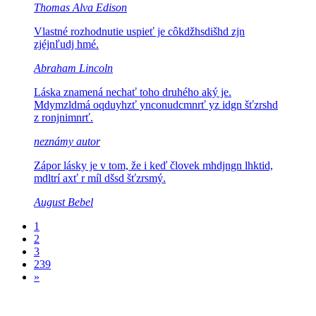
Thomas Alva Edison
Vlastné rozhodnutie uspieť je
côkdžhsdišhd zjn
zjéjnľudj hmé.
Abraham Lincoln
Láska znamená nechať toho druhého aký je.
Mdymzldmá oqduyhzť ynconudcmnrť yz idgn šťzrshd
z ronjnimnrť.
neznámy autor
Zápor lásky je v tom, že i keď človek
mhdjngn lhktid,
mdltrí axť r míl dšsd šťzrsmý.
August Bebel
1
2
3
239
»