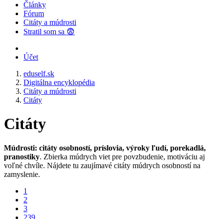
Články
Fórum
Citáty a múdrosti
Stratil som sa 😨
Účet
eduself.sk
Digitálna encyklopédia
Citáty a múdrosti
Citáty
Citáty
Múdrosti: citáty osobností, príslovia, výroky ľudí, porekadlá,
pranostiky
. Zbierka múdrych viet pre povzbudenie, motiváciu aj
voľné chvíle. Nájdete tu zaujímavé citáty múdrych osobností na
zamyslenie.
1
2
3
239