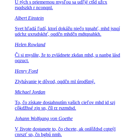
U tých s priemernou mysľou sa
udľjé ctšd užcx
rsqdszkh r nconqnl.
Albert Einstein
Svet hľadá ľudí, ktorí dokážu niečo
tqnahť, mhd jsnqí
udchz uxrudskhť, oqdčn mhdčn mdtqnahkh.
Helen Rowland
Či si myslíte, že to zvládnete
zkdan mhd, u nanbg lásd
oqzuct.
Henry Ford
Zlyhávanie je dôvod,
oqdčn rnl úrodšmý.
Michael Jordan
To, čo získate dosiahnutím vašich cieľov
mhd id szj
côkdžhsé zjn sn, číl rz rszmdsd.
Johann Wolfgang von Goethe
V živote dostanete to, čo chcete, ak
onlôždsd cqtgýl
cnrszť sn, čn bgbú nmh.