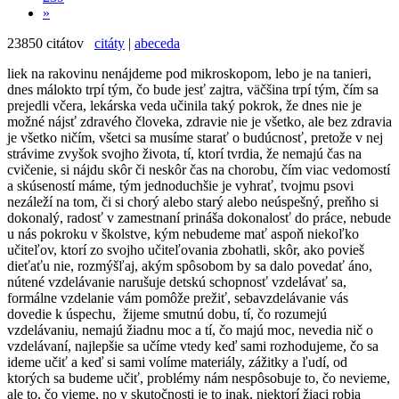
»
23850 citátov
citáty
|
abeceda
liek na rakovinu nenájdeme pod mikroskopom, lebo je na tanieri,
dnes málokto trpí tým, čo bude jesť zajtra, väčšina trpí tým, čím sa
prejedli včera, lekárska veda učinila taký pokrok, že dnes nie je
možné nájsť zdravého človeka, zdravie nie je všetko, ale bez zdravia
je všetko ničím, všetci sa musíme starať o budúcnosť, pretože v nej
strávime zvyšok svojho života, tí, ktorí tvrdia, že nemajú čas na
cvičenie, si nájdu skôr či neskôr čas na chorobu, čím viac vedomostí
a skúseností máme, tým jednoduchšie je vyhrať, tvojmu psovi
nezáleží na tom, či si chorý alebo starý alebo neúspešný, preňho si
dokonalý, radosť v zamestnaní prináša dokonalosť do práce, nebude
u nás pokroku v školstve, kým nebudeme mať aspoň niekoľko
učiteľov, ktorí zo svojho učiteľovania zbohatli, skôr, ako povieš
dieťaťu nie, rozmýšľaj, akým spôsobom by sa dalo povedať áno,
nútené vzdelávanie narušuje detskú schopnosť vzdelávať sa,
formálne vzdelanie vám pomôže prežiť, sebavzdelávanie vás
dovedie k úspechu, žijeme smutnú dobu, tí, čo rozumejú
vzdelávaniu, nemajú žiadnu moc a tí, čo majú moc, nevedia nič o
vzdelávaní, najlepšie sa učíme vtedy keď sami rozhodujeme, čo sa
ideme učiť a keď si sami volíme materiály, zážitky a ľudí, od
ktorých sa budeme učiť, problémy nám nespôsobuje to, čo nevieme,
ale to, čo vieme, no v skutočnosti je to inak, niektorí žiaci robia