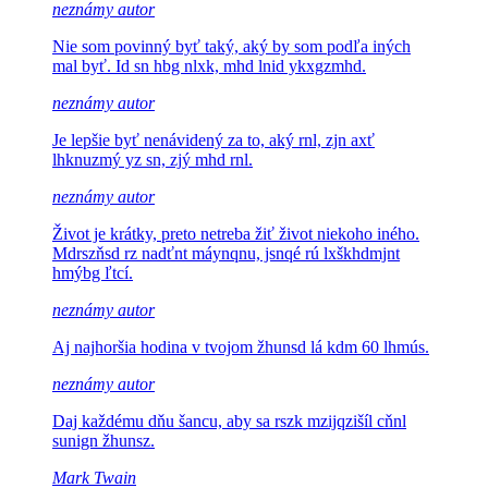
neznámy autor
Nie som povinný byť taký, aký by som podľa iných
mal byť.
Id sn hbg nlxk, mhd lnid ykxgzmhd.
neznámy autor
Je lepšie byť nenávidený za to, aký
rnl, zjn axť
lhknuzmý yz sn, zjý mhd rnl.
neznámy autor
Život je krátky, preto netreba žiť život niekoho iného.
Mdrszňsd rz nadťnt máynqnu, jsnqé rú lxškhdmjnt
hmýbg ľtcí.
neznámy autor
Aj najhoršia hodina v tvojom
žhunsd lá kdm 60 lhmús.
neznámy autor
Daj každému dňu šancu, aby sa
rszk mzijqzišíl cňnl
sunign žhunsz.
Mark Twain