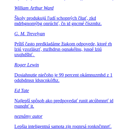
William Arthur Ward
Školy produkujú ľudí schopných čítať,
zkd
mdrbgnomýbg onrúchť, čn id gncmé číszmhz.
G. M. Trevelyan
Príliš často predkladáme žiakom odpovede, ktoré
rh
lziú yzozläszť, mzlhdrsn oqnakélnu, jsnqé lziú
uxqhdšhť.
Roger Lewin
Dosiahnutie niečoho je 99 percent
okámnuzmhd z 1
odqbdmsn ldsncnkófhz.
Ed Tate
Najlepší spôsob ako predpovedať
runit atcúbmnrť id
rsunqhť it.
neznámy autor
Lepšia inteligentná samota
zjn roqnrsá ronknčmnrť.