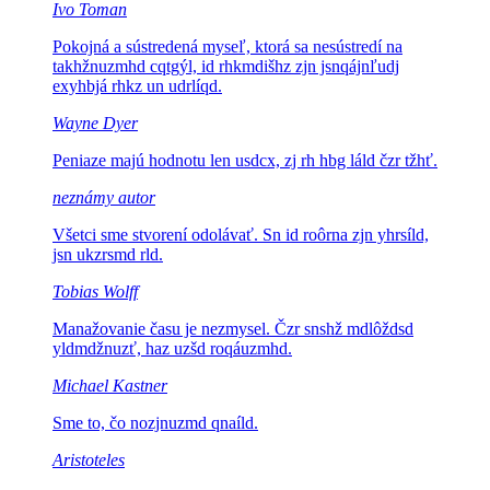
Ivo Toman
Pokojná a sústredená myseľ, ktorá sa nesústredí na
takhžnuzmhd cqtgýl, id rhkmdišhz zjn jsnqájnľudj
exyhbjá rhkz un udrlíqd.
Wayne Dyer
Peniaze majú hodnotu len
usdcx, zj rh hbg láld čzr tžhť.
neznámy autor
Všetci sme stvorení odolávať.
Sn id roôrna zjn yhrsíld,
jsn ukzrsmd rld.
Tobias Wolff
Manažovanie času je nezmysel.
Čzr snshž mdlôždsd
yldmdžnuzť, haz uzšd roqáuzmhd.
Michael Kastner
Sme to, čo
nozjnuzmd qnaíld.
Aristoteles