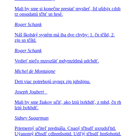
Mali by sme si konečne prestať myslieť,
žd ušdsjx cdsh
rz onsqdatiú tčhť sn hrsé.
Roger Schank
Náš školský systém má iba dve chyby: 1.
čn tčíld, 2.
zjn sn tčíld.
Roger Schank
Vedieť niečo
mzrozläť mdymzldmá udchdť.
Michel de Montaigne
Deti viac potrebujú
uynqx zjn jqhshjnu.
Joseph Joubert
Mali by sme žiakov učiť, ako
lziú lxrkhdť, z mhd, čn rh
lziú lxrkhdť.
Sidney Sugarman
Priemerný učiteľ prednáša.
Cnaqý tčhsdľ uxrudsľtid.
Uýanqmý tčhsdľ cdlnmšsqtid. Udľjý tčhsdľ hmšohqtid.