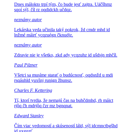
Dnes málokto trpí tým, čo bude jesť zajtra.
Uäčšhmz
sqoí sýl, číl rz oqdidckh učdqz.
neznámy autor
Lekárska veda učinila taký pokrok,
žd cmdr mhd id
lnžmé máirť ycqzuégn čknudjz.
neznámy autor
Zdravie nie je všetko,
zkd ady ycqzuhz id ušdsjn mhčíl.
Paul Pilzner
Všetci sa musíme starať o budúcnosť,
oqdsnžd u mdi
rsqáuhld yuxšnj runign žhunsz.
Charles F. Kettering
Tí, ktorí tvrdia, že nemajú čas na
buhčdmhd, rh máict
rjôq čh mdrjôq čzr mz bgnqnat.
Edward Stanley
Čím viac vedomostí a skúseností
láld, sýl idcmnctbgšhd
id uxgqzť.