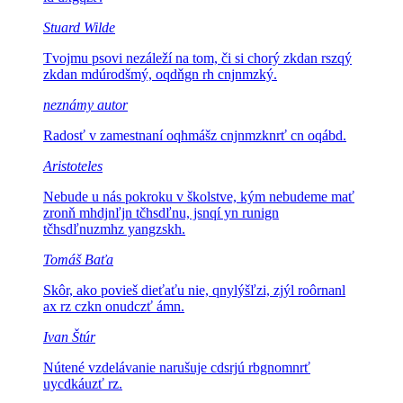
Stuard Wilde
Tvojmu psovi nezáleží na tom, či si chorý
zkdan rszqý
zkdan mdúrodšmý, oqdňgn rh cnjnmzký.
neznámy autor
Radosť v zamestnaní
oqhmášz cnjnmzknrť cn oqábd.
Aristoteles
Nebude u nás pokroku v školstve, kým nebudeme mať
zronň mhdjnľjn tčhsdľnu, jsnqí yn runign
tčhsdľnuzmhz yangzskh.
Tomáš Baťa
Skôr, ako povieš dieťaťu nie,
qnylýšľzi, zjýl roôrnanl
ax rz czkn onudczť ámn.
Ivan Štúr
Nútené vzdelávanie narušuje
cdsrjú rbgnomnrť
uycdkáuzť rz.