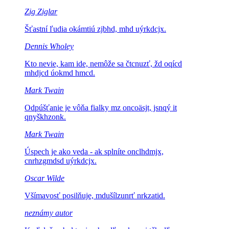
Zig Ziglar
Šťastní ľudia
okámtiú zjbhd, mhd uýrkdcjx.
Dennis Wholey
Kto nevie, kam ide, nemôže sa
čtcnuzť, žd oqícd
mhdjcd úokmd hmcd.
Mark Twain
Odpúšťanie je vôňa fialky
mz oncoäsjt, jsnqý it
qnyškhzonk.
Mark Twain
Úspech je ako veda - ak splníte
onclhdmjx,
cnrhzgmdsd uýrkdcjx.
Oscar Wilde
Všímavosť posilňuje,
mdušílzunrť nrkzatid.
neznámy autor