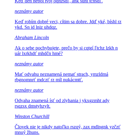
Keď deň nebol tvoj
oqhzsdľ, ank suni tčhsdľ.
neznámy autor
Keď robím dobré veci, cítim sa dobre.
Jdď yké, bíshl rz
ykd. Sn id lniz uhdqz.
Abraham Lincoln
Ak o sebe pochybujete, prečo by si
cqtgí ľtchz lzkh n
uár lxrkhdť mhdčn hmé?
neznámy autor
Mať odvahu neznamená nemať strach,
ymzldmá
rbgnomnrť mdczť rz míl nukácmtť.
neznámy autor
Odvaha znamená ísť od zlyhania
j ykxgzmht ady
rsqzsx dmstyhzylt.
Winston Churchill
Človek nie je nikdy natoľko
rszqý, zax mdlngnk yzčzť
mnuý žhuns.