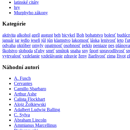
latinské citáty
hry
Murphyho zákony
Kategórie
aktivita
alkohol
apríl
august
beh
bicykel
Boh
bohatstvo
bolesť
budúc
január
jar
jedlo
jeseň
júl
jún
klamstvo
lakomosť
láska
lenivosť
leto
ľu
odvaha
október
omyly
opatrnosť
osobnosť
peklo
peniaze
pes
plánova
školstvo
sloboda
sľuby
smrť
smútok
snaha
sny
šport
spravodlivosť
sr
vytrvalosť
vzdelanie
vzdelávanie
zdravie
ženy
žiarlivosť
zima
život
z
Náhodní autori
A. Fusch
Cervantes
Camillo Sbarbaro
Arthur Ashe
Calista Flockhart
Alojz Žolkiewski
Adalbert Ludwig Balling
C. Sylva
Abraham Lincoln
Ammianus Marcellinus