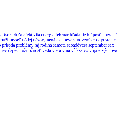
dôvera
duša
efektivita
energia
február
hľadanie
hlúposť
hnev
IT
muži
myseľ
nádej
názory
nenávisť
nevera
november
odpustenie
o
príroda
problémy
raj
rodina
samota
sebadôvera
september
sex
mev
úspech
užitočnosť
veda
viera
vina
víťazstvo
vtipné
výchova