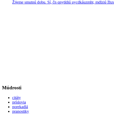
Žijeme smutnú dobu.
Sí, čn qnytldiú uycdkáuzmht, mdlziú žhz
Múdrosti
citáty
príslovia
porekadlá
pranostiky