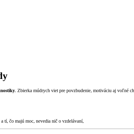
dy
anostiky
. Zbierka múdrych viet pre povzbudenie, motiváciu aj voľné ch
a tí, čo majú moc, nevedia nič o vzdelávaní,