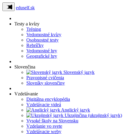
eduself.sk
Testy a kvízy
Tréning
Vedomostné kvízy
Osobnostné testy
Rebríčky
Vedomostné hry
Geografické hry
Slovenčina
Slovenský jazyk
Pravopisné cvičenia
Slovníky slovenčiny
Vzdelávanie
Digitálna encyklopédia
Vzdelávacie videá
Anglický jazyk
Ukrajinčina (ukrajinský jazyk)
Vysoké školy na Slovensku
Vzdelanie vo svete
Vzdelávacie weby