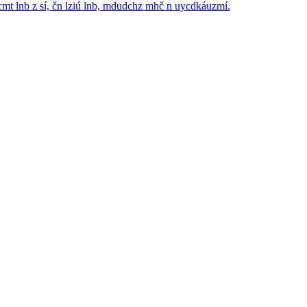
cmt lnb z sí, čn lziú lnb, mdudchz mhč n uycdkáuzmí.