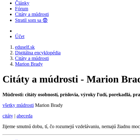
Články
Fórum
Citáty a múdrosti
Stratil som sa 😨
Účet
eduself.sk
Digitálna encyklopédia
Citáty a múdrosti
Marion Brady
Citáty a múdrosti - Marion Bra
Múdrosti: citáty osobností, príslovia, výroky ľudí, porekadlá, pr
všetky múdrosti
Marion Brady
citáty
|
abeceda
žijeme smutnú dobu, tí, čo rozumejú vzdelávaniu, nemajú žiadnu moc 