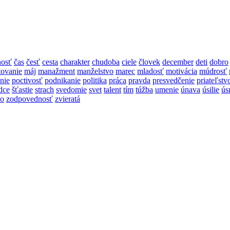
nosť
čas
česť
cesta
charakter
chudoba
ciele
človek
december
deti
dobro
tovanie
máj
manažment
manželstvo
marec
mladosť
motivácia
múdrosť
nie
poctivosť
podnikanie
politika
práca
pravda
presvedčenie
priateľstv
dce
šťastie
strach
svedomie
svet
talent
tím
túžba
umenie
únava
úsilie
ús
lo
zodpovednosť
zvieratá