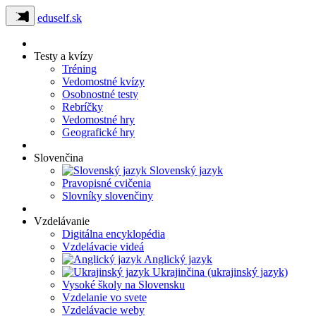
eduself.sk
Testy a kvízy
Tréning
Vedomostné kvízy
Osobnostné testy
Rebríčky
Vedomostné hry
Geografické hry
Slovenčina
Slovenský jazyk
Pravopisné cvičenia
Slovníky slovenčiny
Vzdelávanie
Digitálna encyklopédia
Vzdelávacie videá
Anglický jazyk
Ukrajinčina (ukrajinský jazyk)
Vysoké školy na Slovensku
Vzdelanie vo svete
Vzdelávacie weby