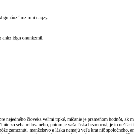
xbgnuáuzť mz runi naqzy.
x ankz idgn onunkzmíl.
re nejedného človeka veľmi trpké, mlčanie je prameňom hodnôt, ak miluj
iníte zo seba milovaného, potom je vaša láska bezmocná, je to nešťasti
nemôže zamrznúť, manželstvo a láska nemajú veľa krát nič spoločného, 