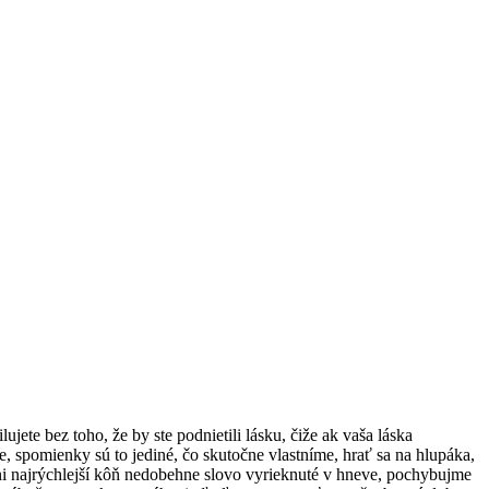
ete bez toho, že by ste podnietili lásku, čiže ak vaša láska
e, spomienky sú to jediné, čo skutočne vlastníme, hrať sa na hlupáka,
ani najrýchlejší kôň nedobehne slovo vyrieknuté v hneve, pochybujme