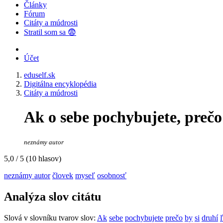
Články
Fórum
Citáty a múdrosti
Stratil som sa 😨
Účet
eduself.sk
Digitálna encyklopédia
Citáty a múdrosti
Ak o sebe pochybujete, prečo 
neznámy autor
5,0
/ 5 (
10
hlasov)
neznámy autor
človek
myseľ
osobnosť
Analýza slov citátu
Slová v slovníku tvarov slov:
Ak
sebe
pochybujete
prečo
by
si
druhí