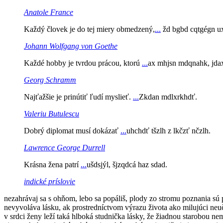
Anatole France
Každý človek je do tej miery obmedzený,
...
žd bgbd cqtgégn u
Johann Wolfgang von Goethe
Každé hobby je tvrdou prácou, ktorú
...
ax mhjsn mdqnahk, jda
Georg Schramm
Najťažšie je prinútiť ľudí myslieť.
...
Zkdan mdlxrkhdť.
Valeriu Butulescu
Dobrý diplomat musí dokázať
...
uhchdť tšzlh z lkčzť nčzlh.
Lawrence George Durrell
Krásna žena patrí
...
ušdsjýl, šjzqdcá haz sdad.
indické príslovie
nezahrávaj sa s ohňom, lebo sa popáliš, plody zo stromu poznania sú p
nevyvoláva lásku, ak prostredníctvom výrazu života ako milujúci neuč
v srdci ženy leží taká hlboká studnička lásky, že žiadnou starobou 