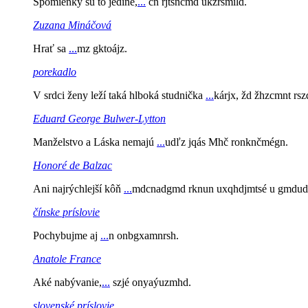
Spomienky sú to jediné,
...
čn rjtsnčmd ukzrsmíld.
Zuzana Mináčová
Hrať sa
...
mz gktoájz.
porekadlo
V srdci ženy leží taká hlboká studnička
...
kárjx, žd žhzcmnt rs
Eduard George Bulwer-Lytton
Manželstvo a Láska nemajú
...
udľz jqás Mhč ronknčmégn.
Honoré de Balzac
Ani najrýchlejší kôň
...
mdcnadgmd rknun uxqhdjmtsé u gmdud
čínske príslovie
Pochybujme aj
...
n onbgxamnrsh.
Anatole France
Aké nabývanie,
...
szjé onyaýuzmhd.
slovenské príslovie