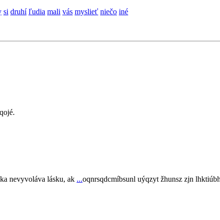
y
si
druhí
ľudia
mali
vás
myslieť
niečo
iné
qojé.
áska nevyvoláva lásku, ak
...
oqnrsqdcmíbsunl uýqzyt žhunsz zjn lhktiúbh