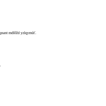
zqnant mdlôžd yzlqymúť.
.