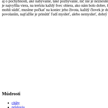
aj o pochybnosti, aké nabývanie, také pozbývanie, nič nie je neznes
je najvyššia viera, na teréziu každý švec obiera, ako nám bolo dobre, k
mohli súdiť, musíme počkať na koniec jeho života, každý človek je d
povolaním, najťažšie je prinútiť ľudí myslieť, alebo nemyslieť, dobr
Múdrosti
citáty
príslovia