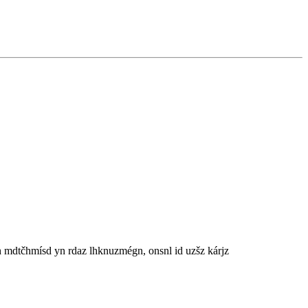
 mdtčhmísd yn rdaz lhknuzmégn, onsnl id uzšz kárjz