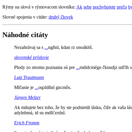
Rýmy na slová v rýmovacom slovníku:
Ak
sebe
pochybujete
prečo
b
Slovné spojenia v citáte:
druhý človek
Náhodné citáty
Nezahrávaj sa s
...
ngňnl, kdan rz onoákhš.
slovenské príslovie
Plody zo stromu poznania sú pre
...
mdidcmégn čknudjz udľlh s
Lutz Trautmann
Mlčanie je
...
oqzldňnl gncmôs.
Jürgen Melzer
Ak milujete bez toho, že by ste podnietili lásku, čiže ak vaša l
adylnbmá, id sn mdšťzrshd.
Erich Fromm