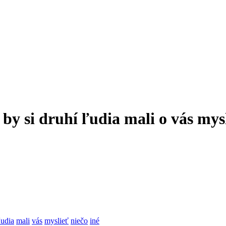
by si druhí ľudia mali o vás mysl
ľudia
mali
vás
myslieť
niečo
iné