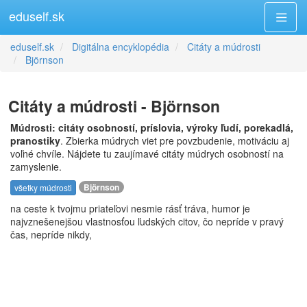
eduself.sk
eduself.sk
Digitálna encyklopédia
Citáty a múdrosti
Björnson
Citáty a múdrosti - Björnson
Múdrosti: citáty osobností, príslovia, výroky ľudí, porekadlá,
pranostiky
. Zbierka múdrych viet pre povzbudenie, motiváciu aj
voľné chvíle. Nájdete tu zaujímavé citáty múdrych osobností na
zamyslenie.
Björnson
všetky múdrosti
na ceste k tvojmu priateľovi nesmie rásť tráva, humor je
najvznešenejšou vlastnosťou ľudských citov, čo nepríde v pravý
čas, nepríde nikdy,