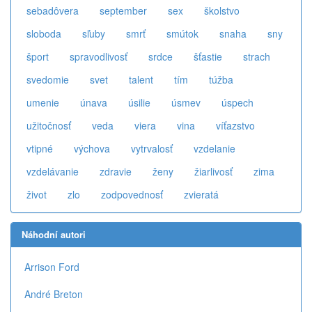
sebadôvera
september
sex
školstvo
sloboda
sľuby
smrť
smútok
snaha
sny
šport
spravodlivosť
srdce
šťastie
strach
svedomie
svet
talent
tím
túžba
umenie
únava
úsilie
úsmev
úspech
užitočnosť
veda
viera
vina
víťazstvo
vtipné
výchova
vytrvalosť
vzdelanie
vzdelávanie
zdravie
ženy
žiarlivosť
zima
život
zlo
zodpovednosť
zvieratá
Náhodní autori
Arrison Ford
André Breton