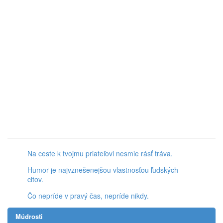
Na ceste k tvojmu
priateľovi nesmie rásť tráva.
Humor je najvznešenejšou
vlastnosťou ľudských
citov.
Čo nepríde v pravý
čas, nepríde nikdy.
Múdrosti