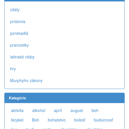
citáty
príslovia
porekadlá
pranostiky
latinské citáty
hry
Murphyho zákony
Kategórie
aktivita
alkohol
apríl
august
beh
bicykel
Boh
bohatstvo
bolesť
budúcnosť