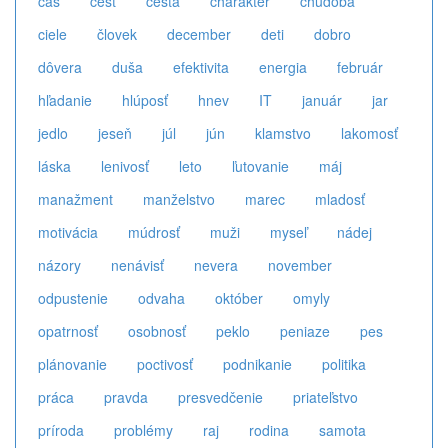
čas
česť
cesta
charakter
chudoba
ciele
človek
december
deti
dobro
dôvera
duša
efektivita
energia
február
hľadanie
hlúposť
hnev
IT
január
jar
jedlo
jeseň
júl
jún
klamstvo
lakomosť
láska
lenivosť
leto
ľutovanie
máj
manažment
manželstvo
marec
mladosť
motivácia
múdrosť
muži
myseľ
nádej
názory
nenávisť
nevera
november
odpustenie
odvaha
október
omyly
opatrnosť
osobnosť
peklo
peniaze
pes
plánovanie
poctivosť
podnikanie
politika
práca
pravda
presvedčenie
priateľstvo
príroda
problémy
raj
rodina
samota